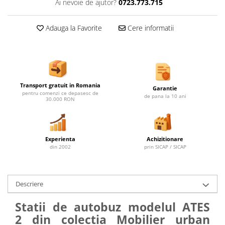
Ai nevoie de ajutor?
0723.773.715
Ghivece de exterior
Ghivece din beton
Adauga la Favorite
Cere informatii
Stalpi stradali
Stalpi camere video
Stalpi / bolarzi de delimitare
pentru trotuar
Cismea stradala / gradina
Transport gratuit in Romania
Garantie
pentru comenzi ce depasesc de
de pana la 10 ani
Tomberoane si Pubele de Gunoi
30.000 RON
Magazie pubele / tomberoane
gunoi
Mobilier urban DIZABILITATI
Experienta
Achizitionare
din 2002
prin SICAP / SICAP
Descriere
Statii de autobuz modelul ATES
2 din colectia Mobilier urban