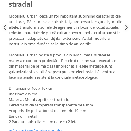
stradal
Mobilierul urban joacă un rol important subliniind caracteristicile
unui oraș. Bănci, mese de picnic, foișoare, coșuri de gunoi și multe
altele; transformă zonele de agrement în locuri de locuit sociale.
Folosim materiale de primă calitate pentru mobilierul urban și le
proiectăm adaptate condițiilor exterioare. Astfel, mobilierul
nostru din oraș rămâne solid timp de ani de zile.
Mobilierul urban poate fi produs din lemn, metal și diverse
materiale conform proiectării. Piesele din lemn sunt executate
din material pe primă clasă impregnat. Piesele metalice sunt
galvanizate și se aplică vopsea pulbere electrostatică pentru a
face materialul rezistent la condițiile meteorologice.
Dimensiune: 400 x 167 cm
Inaltime: 235 cm
Material: Metal vopsit electrostatic
Pereti de sticla temperata transparenta de 8 mm
Acoperis din policarbonat de fumuriu 10 mm
Banca din metal
2 Panouri publicitare iluminate cu 2 fete
Informatii conformitate produs