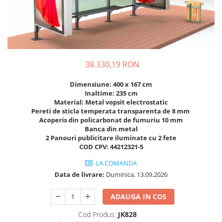
Figurine pe arc
Pardoseli
Echipamente fitness cu Panouri
Leagane pentru copii
Pavele si dale tartan (cauciuc)
Echipamente fitness exterior
Panouri interactive educationale
Tartan turnat
Echipamente fitness pentru batrani
Tobogane exterior
Rastel biciclete
/ adulti
Trambuline exterior
Pergole parcuri
Echipamente fitness pentru copii
38.330,19 RON
Echipamente Terenuri de Sport
Decoratiuni urbane
Dimensiune: 400 x 167 cm
Cosuri de baschet
Brazi artificiali pentru exterior
Inaltime: 235 cm
Material: Metal vopsit electrostatic
Fileu volei / tenis
Decoratiuni de Paste
Pereti de sticla temperata transparenta de 8 mm
Mese de Ping Pong
Figurine de craciun pentru exterior
Acoperis din policarbonat de fumuriu 10 mm
Banca din metal
Porti fotbal / handball
Globuri de craciun pentru exterior
2 Panouri publicitare iluminate cu 2 fete
Ornamente de craciun pentru
COD CPV: 44212321-5
exterior
LA COMANDA
Reni de craciun pentru exterior
Data de livrare:
Duminica, 13.09.2026
Foisoare
Mese picnic
ADAUGA IN COS
Panouri PUBLICITARE
Cod Produs:
JK828