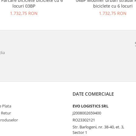
/ Parcare biciclete biciclete cu 6
04BP Mobilier urban stradal 
locuri 03BP
biciclete cu 6 locuri
1.732,75 RON
1.732,75 RON
dia
DATE COMERCIALE
 Plata
EVO LOGISTICS SRL
e Retur
J2008002659400
Produselor
RO23302121
Str. Barlogeni, nr. 38-40, et. 3,
Sector 1