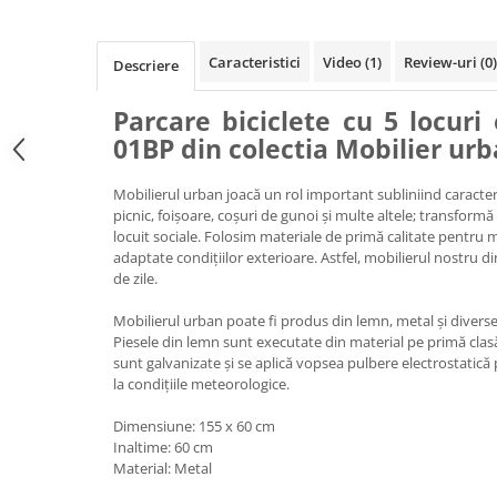
Ghivece de exterior
Ghivece din beton
Caracteristici
Video
(1)
Review-uri
(0)
Descriere
Stalpi stradali
Stalpi camere video
Parcare biciclete cu 5 locuri
Stalpi / bolarzi de delimitare
01BP din colectia Mobilier urb
pentru trotuar
Cismea stradala / gradina
Mobilierul urban joacă un rol important subliniind caracteri
picnic, foișoare, coșuri de gunoi și multe altele; transform
Tomberoane si Pubele de Gunoi
locuit sociale. Folosim materiale de primă calitate pentru 
Magazie pubele / tomberoane
adaptate condițiilor exterioare. Astfel, mobilierul nostru d
gunoi
de zile.
Mobilier urban DIZABILITATI
Mobilierul urban poate fi produs din lemn, metal și diverse
Piesele din lemn sunt executate din material pe primă clas
sunt galvanizate și se aplică vopsea pulbere electrostatică 
la condițiile meteorologice.
Dimensiune: 155 x 60 cm
Inaltime: 60 cm
Material: Metal