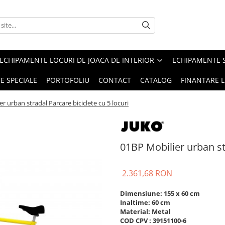
ECHIPAMENTE LOCURI DE JOACA DE INTERIOR
ECHIPAMENTE 
E SPECIALE
PORTOFOLIU
CONTACT
CATALOG
FINANTARE L
r urban stradal Parcare biciclete cu 5 locuri
01BP Mobilier urban str
2.361,68 RON
Dimensiune: 155 x 60 cm
Inaltime: 60 cm
Material: Metal
COD CPV : 39151100-6