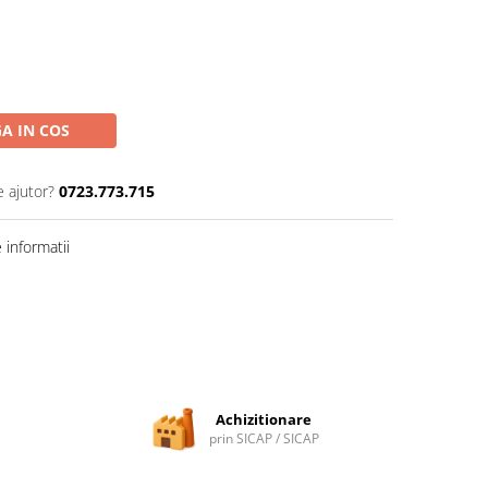
A IN COS
e ajutor?
0723.773.715
informatii
Achizitionare
prin SICAP / SICAP