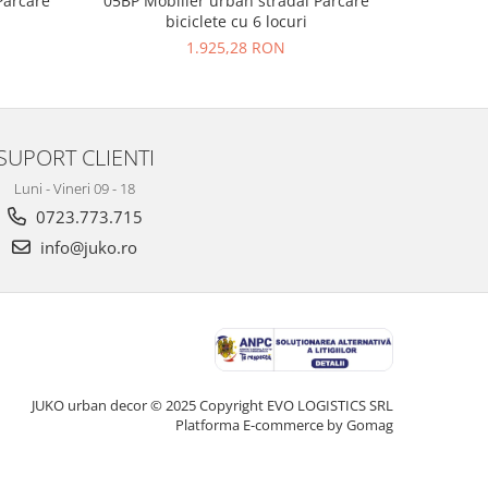
Parcare
05BP Mobilier urban stradal Parcare
06BP Mob
biciclete cu 6 locuri
1.925,28 RON
SUPORT CLIENTI
Luni - Vineri 09 - 18
0723.773.715
info@juko.ro
JUKO urban decor © 2025 Copyright EVO LOGISTICS SRL
Platforma E-commerce by Gomag