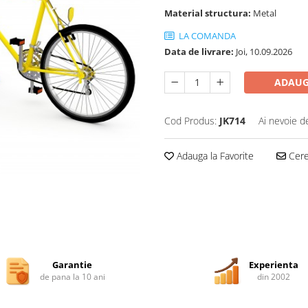
Material structura:
Metal
LA COMANDA
Data de livrare:
Joi, 10.09.2026
ADAUG
Cod Produs:
JK714
Ai nevoie d
Adauga la Favorite
Cere 
Garantie
Experienta
de pana la 10 ani
din 2002