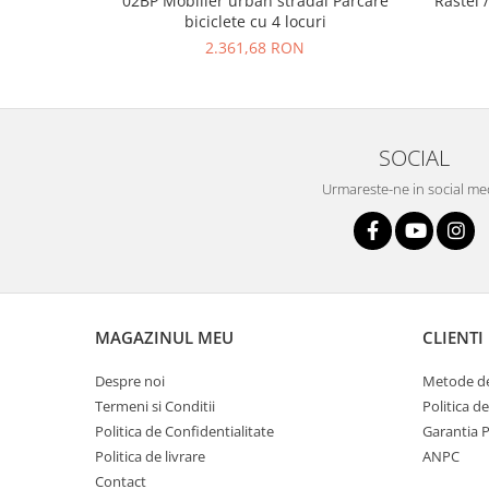
02BP Mobilier urban stradal Parcare
Rastel 
biciclete cu 4 locuri
2.361,68 RON
SOCIAL
Urmareste-ne in social me
MAGAZINUL MEU
CLIENTI
Despre noi
Metode de
Termeni si Conditii
Politica d
Politica de Confidentialitate
Garantia 
Politica de livrare
ANPC
Contact