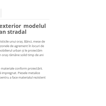
 exterior modelul
an stradal
sticile unui oraș. Bănci, mese de
ă zonele de agrement în locuri de
mobilierul urban și le proiectăm
in oraș rămâne solid timp de ani
 materiale conform proiectării.
ă impregnat. Piesele metalice
pentru a face materialul rezistent