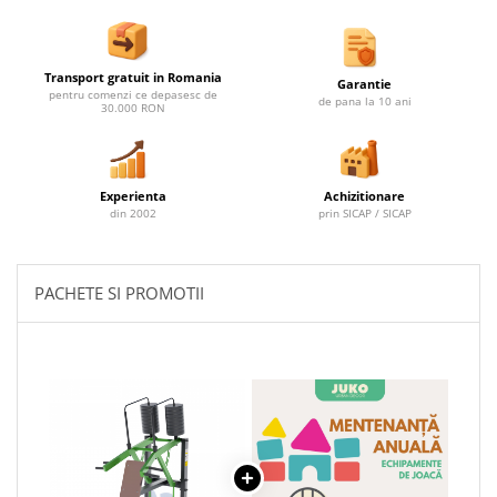
Ghivece de exterior
Ghivece din beton
Stalpi stradali
Transport gratuit in Romania
Garantie
pentru comenzi ce depasesc de
Stalpi camere video
de pana la 10 ani
30.000 RON
Stalpi / bolarzi de delimitare
pentru trotuar
Cismea stradala / gradina
Experienta
Achizitionare
din 2002
prin SICAP / SICAP
Tomberoane si Pubele de Gunoi
Magazie pubele / tomberoane
gunoi
PACHETE SI PROMOTII
Mobilier urban DIZABILITATI