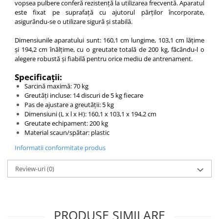
vopsea pulbere conferă rezistență la utilizarea frecventă. Aparatul
este fixat pe suprafață cu ajutorul părților încorporate,
asigurându-se o utilizare sigură și stabilă.
Dimensiunile aparatului sunt: 160,1 cm lungime, 103,1 cm lățime
și 194,2 cm înălțime, cu o greutate totală de 200 kg, făcându-l o
alegere robustă și fiabilă pentru orice mediu de antrenament.
Specificații:
Sarcină maximă: 70 kg
Greutăți incluse: 14 discuri de 5 kg fiecare
Pas de ajustare a greutății: 5 kg
Dimensiuni (L x l x H): 160,1 x 103,1 x 194,2 cm
Greutate echipament: 200 kg
Material scaun/spătar: plastic
Informatii conformitate produs
Review-uri
(0)
PRODUSE SIMILARE