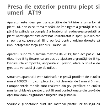
Presa de exterior pentru piept si
umeri - AT19
Aparatul este ideal pentru exercițiile de întărire a umerilor și
pieptului, prin executarea mișcării de împingere a greutății în sus
până la extinderea completă a brațelor și readucerea greutății la
piept. Acest aparat este destinat utilizării atât în spații publice, cât
și pentru uz personal, fiind perfect pentru oricine dorește să
îmbunătățească forța și tonusul muscular.
Aparatul suportă o sarcină maximă de 70 kg, fiind echipat cu 14
discuri de 5 kg fiecare, cu un pas de ajustare a greutății de 5 kg.
Discursurile compozite, acoperite cu plastic, oferă o soluție de
greutate versatilă și ușor de utilizat.
Structura aparatului este fabricată din țeavă profilată de 100
60
3
mm și 100
50
3 mm, completată cu foi de metal de 8 mm și 6 mm.
Componentele mobile sunt realizate din țevi profilate de 80
60
3
mm, iar ghidajele pentru greutăți sunt confecționate din țeavă de
oțel inoxidabil, asigurând o mișcare lină și stabilă.
Scaunele și spătarele sunt din material plastic, iar finisajul cu