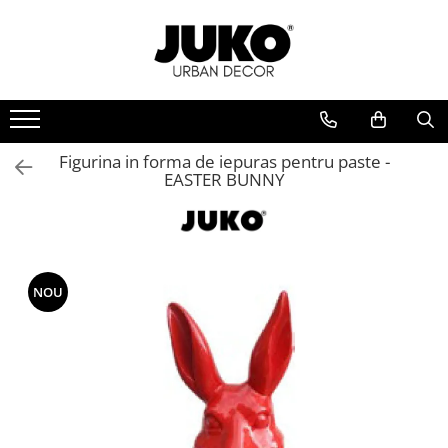
Echipamente locuri de joaca de EXTERIOR
Echipamente locuri de joaca de INTERIOR
Echipamente sport EXTERIOR
Mobilier Urban
Iluminat Urban
Echipamente din METAL pentru loc
Piscina cu bile
Aparate fitness exterior
Banci stradale / parc
Stalpi de iluminat stradali
de joaca
Tunel de joaca
Aparate fitness spate
Banci de lemn exterior
Stalpi de iluminat pentru parc
Echipamente din LEMN pentru loc
Figurina in forma de iepuras pentru paste -
Aparate fitness maini
Banci de metal exterior
Tobogane interior
Stalpi de iluminat pentru alei
EASTER BUNNY
de joaca
pietonale
Aparate fitness picioare
Banci de beton exterior
Trambulina interior
Echipamente joaca DIZABILITATI
Aparate fitness abdomen
Banci cu jardiniera exterior
Stalpi de iluminat pentru gradina /
Balansoar de interior
Loc de joaca pentru ACASA
curte
Seturi aparate de fitness exterior
Cosuri de gunoi
Masa cu scaune copii
ELEMENTE & FIGURINE terenuri de
Aparate de forta pentru exterior
Cosuri de gunoi stadale
joaca
NOU
ECHIPAMENTE loc joaca interior
Cosuri de gunoi parcuri
Aparate exercitii pentru maini
Tiroliene loc joaca
ELEMENTE loc joaca interior
Cosuri de gunoi din lemn
Aparate exercitii pentru spate
Balansoare loc de joaca
Cosuri de gunoi din metal
Aparate exercitii pentru piept
Carusele rotative loc de joaca
Cosuri de gunoi din beton
Aparate exercitii pentru abdomen
Cataratoare copii
Cosuri de gunoi cu scumiera
Aparate exercitii pentru picioare
Cutii de nisip pentru copii
Cosuri de gunoi colectare selectiva
Echipamente fistness DIZABILITATI