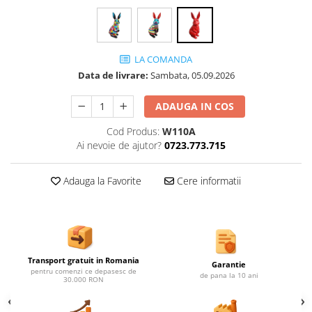
Ghivece de exterior
Ghivece din beton
Stalpi stradali
LA COMANDA
Stalpi camere video
Data de livrare:
Sambata, 05.09.2026
Stalpi / bolarzi de delimitare
pentru trotuar
ADAUGA IN COS
Cismea stradala / gradina
Cod Produs:
W110A
Tomberoane si Pubele de Gunoi
Ai nevoie de ajutor?
0723.773.715
Magazie pubele / tomberoane
gunoi
Adauga la Favorite
Cere informatii
Mobilier urban DIZABILITATI
Transport gratuit in Romania
Garantie
pentru comenzi ce depasesc de
de pana la 10 ani
30.000 RON