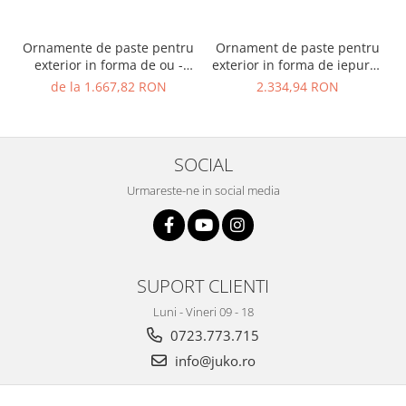
Ornamente de paste pentru
Ornament de paste pentru
exterior in forma de ou -
exterior in forma de iepuras
EGG
- BUNNY 2D
de la 1.667,82 RON
2.334,94 RON
SOCIAL
Urmareste-ne in social media
SUPORT CLIENTI
Luni - Vineri 09 - 18
0723.773.715
info@juko.ro