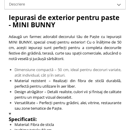
Descriere
Iepurasi de exterior pentru paste
- MINI BUNNY
Adaugă un farmec adorabil decorului tău de Paște cu Iepurașii
MINI BUNNY, special creați pentru exterior! Cu o înălțime de 50
cm, acești iepurași sunt perfecți pentru a completa decorurile
festive din grădină, terasă, curte sau spații comerciale, aducând o
notă veselă și jucăușă sărbătorii.
Dimensiune compactă – 50 cm, ideal pentru decoruri variate,
atât individual, cât și în seturi.
Material rezistent – Realizați din fibra de sticlă durabilă,
perfectă pentru utilizare în aer liber.
Design atrăgător – Detalii realiste, culori vii și finisaj de calitate
pentru un impact vizual deosebit.
Versatilitate – Perfecți pentru grădini, alei, vitrine, restaurante
sau zone tematice de Paște.
Specificatii:
Material: Fibra de sticla