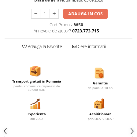
Data de livrare:
Sambata, 05.09.2026
Ghivece de exterior
Ghivece din beton
ADAUGA IN COS
Stalpi stradali
Cod Produs:
W50
Stalpi camere video
Ai nevoie de ajutor?
0723.773.715
Stalpi / bolarzi de delimitare
pentru trotuar
Adauga la Favorite
Cere informatii
Cismea stradala / gradina
Tomberoane si Pubele de Gunoi
Magazie pubele / tomberoane
gunoi
Transport gratuit in Romania
Mobilier urban DIZABILITATI
Garantie
pentru comenzi ce depasesc de
de pana la 10 ani
30.000 RON
Experienta
Achizitionare
din 2002
prin SICAP / SICAP