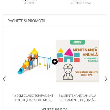
din 2002
prin SICAP / SICAP
PACHETE SI PROMOTII
1 x 09M CLASIC ECHIPAMENT
1 x MENTENANȚĂ ANUALĂ
LOC DE JOACA EXTERIOR
ECHIPAMENTE DE JOACĂ –
PARC DIN METAL CU SCARA 2
SERVICE AUTORIZAT
TOBOGANE 2 LEAGANE
CONFORM SR EN 1176
47.376,86 RON