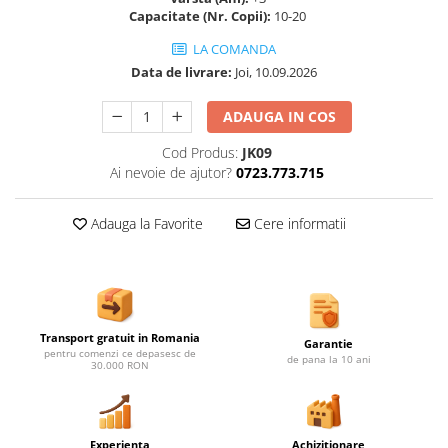
Ghivece de exterior
Capacitate (Nr. Copii):
10-20
Ghivece din beton
LA COMANDA
Stalpi stradali
Data de livrare:
Joi, 10.09.2026
Stalpi camere video
ADAUGA IN COS
Stalpi / bolarzi de delimitare
pentru trotuar
Cod Produs:
JK09
Cismea stradala / gradina
Ai nevoie de ajutor?
0723.773.715
Tomberoane si Pubele de Gunoi
Adauga la Favorite
Cere informatii
Magazie pubele / tomberoane
gunoi
Mobilier urban DIZABILITATI
Transport gratuit in Romania
Garantie
pentru comenzi ce depasesc de
de pana la 10 ani
30.000 RON
Experienta
Achizitionare