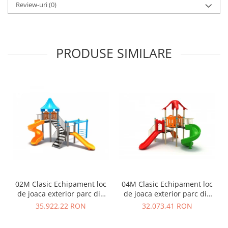
Review-uri
(0)
PRODUSE SIMILARE
02M Clasic Echipament loc
04M Clasic Echipament loc
de joaca exterior parc din
de joaca exterior parc din
metal cu Scara 2 Tobogane
metal cu Scara 2 Tobogane
35.922,22 RON
32.073,41 RON
si Cataratoare
si Cataratoare