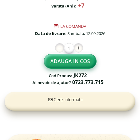
+7
Fileu volei / tenis
Varsta (Ani):
Reni de craciun pentru exterior
Mese de Ping Pong
Foisoare
Porti fotbal / handball
LA COMANDA
Mese picnic
Data de livrare:
Sambata, 12.09.2026
Panouri PUBLICITARE
Ghivece de exterior
ADAUGA IN COS
Ghivece din beton
Stalpi stradali
JK272
Cod Produs:
0723.773.715
Ai nevoie de ajutor?
Stalpi camere video
Stalpi / bolarzi de delimitare
Cere informatii
pentru trotuar
Cismea stradala / gradina
Tomberoane si Pubele de
Gunoi