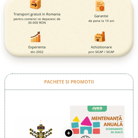
Magazie pubele / tomberoane
gunoi
Transport gratuit in Romania
Mobilier urban
Garantie
pentru comenzi ce depasesc de
de pana la 10 ani
30.000 RON
DIZABILITATI
Experienta
Achizitionare
din 2002
prin SICAP / SICAP
PACHETE SI PROMOTII