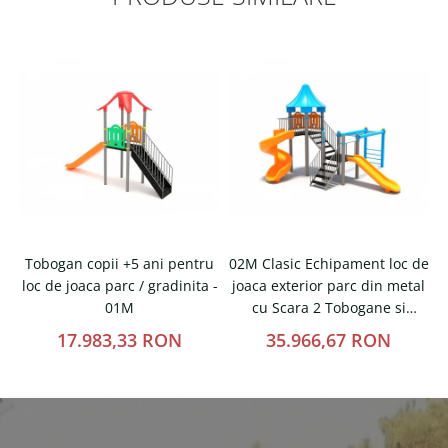
Tobogan copii +5 ani pentru
02M Clasic Echipament loc de
loc de joaca parc / gradinita -
joaca exterior parc din metal
t
01M
cu Scara 2 Tobogane si
Cataratoare
17.983,33 RON
35.966,67 RON