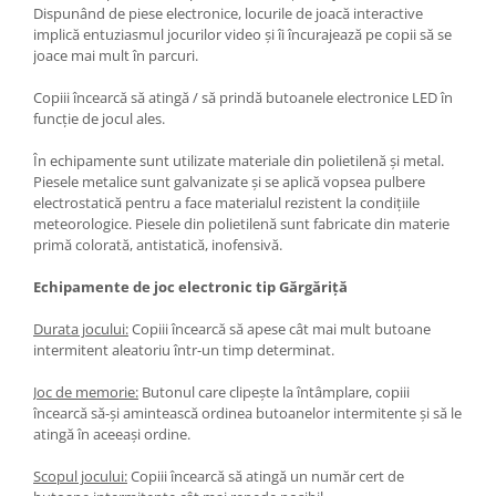
Dispunând de piese electronice, locurile de joacă interactive
implică entuziasmul jocurilor video și îi încurajează pe copii să se
joace mai mult în parcuri.
Copiii încearcă să atingă / să prindă butoanele electronice LED în
funcție de jocul ales.
În echipamente sunt utilizate materiale din polietilenă și metal.
Piesele metalice sunt galvanizate și se aplică vopsea pulbere
electrostatică pentru a face materialul rezistent la condițiile
meteorologice. Piesele din polietilenă sunt fabricate din materie
primă colorată, antistatică, inofensivă.
Echipamente de joc electronic tip Gărgăriță
Durata jocului:
Copiii încearcă să apese cât mai mult butoane
intermitent aleatoriu într-un timp determinat.
Joc de memorie:
Butonul care clipește la întâmplare, copiii
încearcă să-și amintească ordinea butoanelor intermitente și să le
atingă în aceeași ordine.
Scopul jocului:
Copiii încearcă să atingă un număr cert de