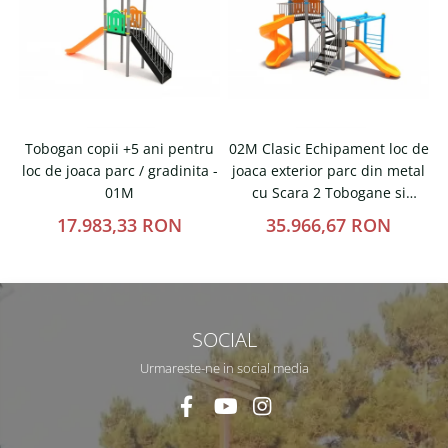
Tobogan copii +5 ani pentru
02M Clasic Echipament loc de
loc de joaca parc / gradinita -
joaca exterior parc din metal
t
01M
cu Scara 2 Tobogane si
Cataratoare
17.983,33 RON
35.966,67 RON
SOCIAL
Urmareste-ne in social media