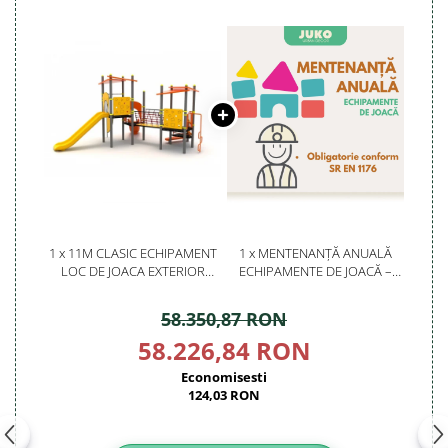
1 x 11M CLASIC ECHIPAMENT
1 x MENTENANȚĂ ANUALĂ
LOC DE JOACA EXTERIOR
ECHIPAMENTE DE JOACĂ –
PARC DIN METAL CU 2
SERVICE AUTORIZAT
TOBOGANE SI CATARATOARE
CONFORM SR EN 1176
58.350,87 RON
58.226,84 RON
Economisesti
124,03 RON