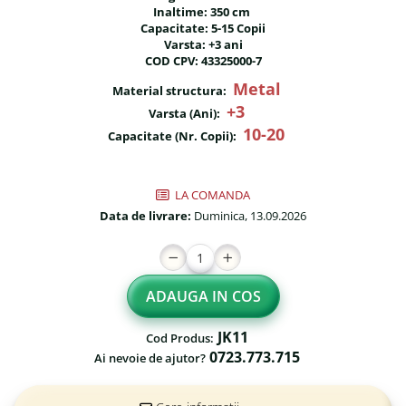
Inaltime: 350 cm
Fileu volei / tenis
Reni de craciun pentru exterior
Capacitate: 5-15 Copii
Mese de Ping Pong
Varsta: +3 ani
Foisoare
COD CPV: 43325000-7
Porti fotbal / handball
Mese picnic
Metal
Material structura:
+3
Varsta (Ani):
Panouri PUBLICITARE
10-20
Capacitate (Nr. Copii):
Ghivece de exterior
Ghivece din beton
LA COMANDA
Stalpi stradali
Data de livrare:
Duminica, 13.09.2026
Stalpi camere video
Stalpi / bolarzi de delimitare
pentru trotuar
ADAUGA IN COS
Cismea stradala / gradina
JK11
Cod Produs:
Tomberoane si Pubele de
0723.773.715
Ai nevoie de ajutor?
Gunoi