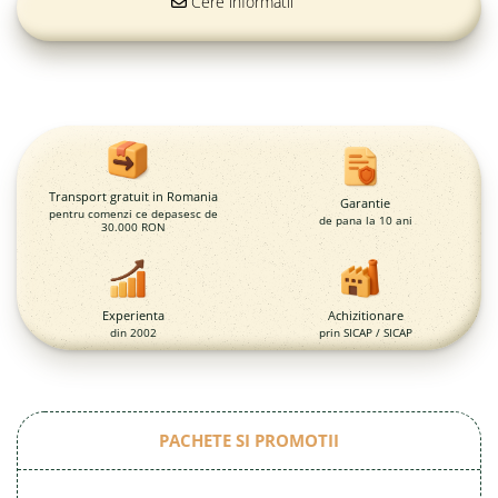
Magazie pubele / tomberoane
Cere informatii
gunoi
Mobilier urban
DIZABILITATI
Transport gratuit in Romania
Garantie
pentru comenzi ce depasesc de
de pana la 10 ani
30.000 RON
Experienta
Achizitionare
din 2002
prin SICAP / SICAP
PACHETE SI PROMOTII