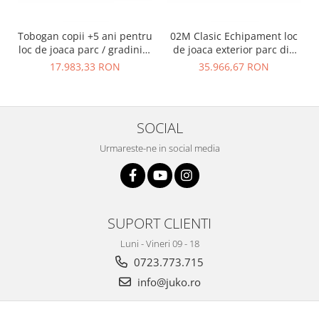
Tobogan copii +5 ani pentru
02M Clasic Echipament loc
loc de joaca parc / gradinita
de joaca exterior parc din
- 01M
metal cu Scara 2 Tobogane
17.983,33 RON
35.966,67 RON
si Cataratoare
SOCIAL
Urmareste-ne in social media
SUPORT CLIENTI
Luni - Vineri 09 - 18
0723.773.715
info@juko.ro