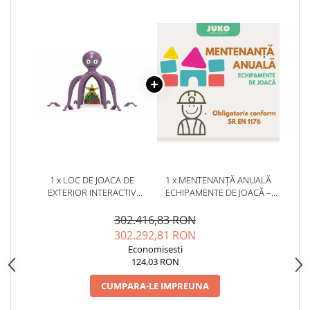
1 x LOC DE JOACA DE
1 x MENTENANȚĂ ANUALĂ
EXTERIOR INTERACTIV
ECHIPAMENTE DE JOACĂ –
PENTRU COPII - PK11207
SERVICE AUTORIZAT
CONFORM SR EN 1176
302.416,83 RON
302.292,81 RON
Economisesti
124,03 RON
CUMPARA-LE IMPREUNA