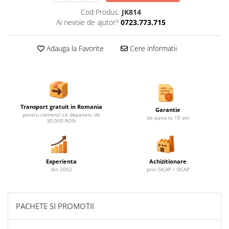
Ghivece de exterior
Cod Produs:
JK814
Ghivece din beton
Ai nevoie de ajutor?
0723.773.715
Stalpi stradali
Stalpi camere video
Adauga la Favorite
Cere informatii
Stalpi / bolarzi de delimitare
pentru trotuar
Cismea stradala / gradina
Tomberoane si Pubele de Gunoi
Transport gratuit in Romania
Garantie
pentru comenzi ce depasesc de
Magazie pubele / tomberoane
de pana la 10 ani
30.000 RON
gunoi
Mobilier urban DIZABILITATI
Experienta
Achizitionare
din 2002
prin SICAP / SICAP
PACHETE SI PROMOTII