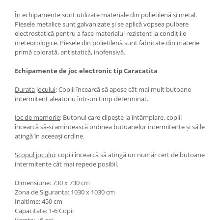
În echipamente sunt utilizate materiale din polietilenă și metal.
Piesele metalice sunt galvanizate și se aplică vopsea pulbere
electrostatică pentru a face materialul rezistent la condițiile
meteorologice. Piesele din polietilenă sunt fabricate din materie
primă colorată, antistatică, inofensivă.
Echipamente de joc electronic tip Caracatita
Durata jocului
: Copiii încearcă să apese cât mai mult butoane
intermitent aleatoriu într-un timp determinat.
Joc de memorie
: Butonul care clipește la întâmplare, copiii
încearcă să-și amintească ordinea butoanelor intermitente și să le
atingă în aceeași ordine.
Scopul jocului
: copiii încearcă să atingă un număr cert de butoane
intermitente cât mai repede posibil.
Dimensiune: 730 x 730 cm
Zona de Siguranta: 1030 x 1030 cm
Inaltime: 450 cm
Capacitate: 1-6 Copii
Varsta: +6 ani