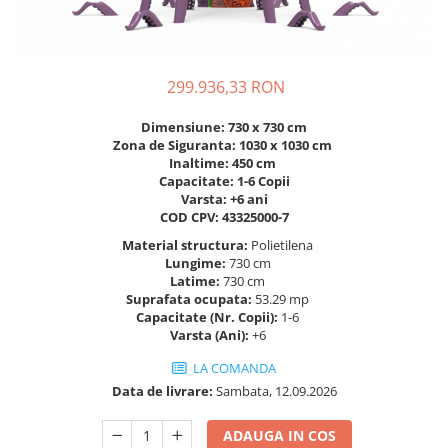
Figurine pe arc
Pardoseli
Echipamente fitness cu Panouri
Leagane pentru copii
Pavele si dale tartan (cauciuc)
Echipamente fitness exterior
Panouri interactive educationale
Tartan turnat
Echipamente fitness pentru batrani
Tobogane exterior
299.936,33 RON
Rastel biciclete
/ adulti
Trambuline exterior
Pergole parcuri
Echipamente fitness pentru copii
Dimensiune: 730 x 730 cm
Zona de Siguranta: 1030 x 1030 cm
Echipamente Terenuri de Sport
Decoratiuni urbane
Inaltime: 450 cm
Capacitate: 1-6 Copii
Cosuri de baschet
Brazi artificiali pentru exterior
Varsta: +6 ani
Fileu volei / tenis
Decoratiuni de Paste
COD CPV: 43325000-7
Mese de Ping Pong
Figurine de craciun pentru exterior
Material structura:
Polietilena
Porti fotbal / handball
Globuri de craciun pentru exterior
Lungime:
730 cm
Latime:
730 cm
Ornamente de craciun pentru
Suprafata ocupata:
53.29 mp
exterior
Capacitate (Nr. Copii):
1-6
Reni de craciun pentru exterior
Varsta (Ani):
+6
Foisoare
LA COMANDA
Mese picnic
Data de livrare:
Sambata, 12.09.2026
Panouri PUBLICITARE
ADAUGA IN COS