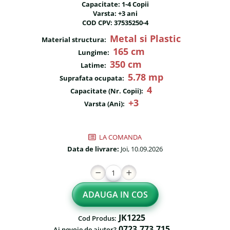
Capacitate: 1-4 Copii
Fileu volei / tenis
Reni de craciun pentru exterior
Varsta: +3 ani
COD CPV: 37535250-4
Mese de Ping Pong
Foisoare
Metal si Plastic
Material structura:
Porti fotbal / handball
Mese picnic
165 cm
Lungime:
350 cm
Panouri PUBLICITARE
Latime:
5.78 mp
Suprafata ocupata:
Ghivece de exterior
4
Capacitate (Nr. Copii):
+3
Ghivece din beton
Varsta (Ani):
Stalpi stradali
Stalpi camere video
LA COMANDA
Data de livrare:
Joi, 10.09.2026
Stalpi / bolarzi de delimitare
pentru trotuar
Cismea stradala / gradina
ADAUGA IN COS
Tomberoane si Pubele de
Gunoi
JK1225
Cod Produs:
0723.773.715
Ai nevoie de ajutor?