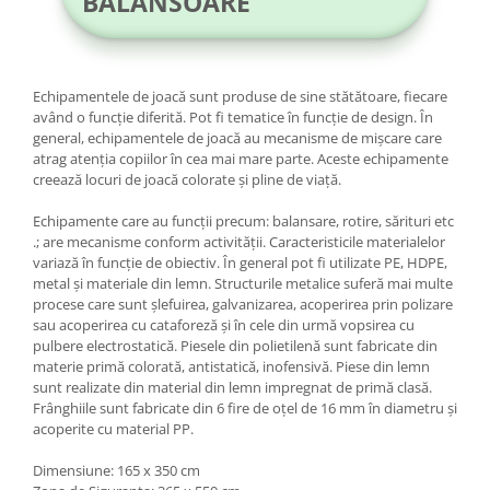
BALANSOARE
Echipamentele de joacă sunt produse de sine stătătoare, fiecare
având o funcție diferită. Pot fi tematice în funcție de design. În
general, echipamentele de joacă au mecanisme de mișcare care
atrag atenția copiilor în cea mai mare parte. Aceste echipamente
creează locuri de joacă colorate și pline de viață.
Echipamente care au funcții precum: balansare, rotire, sărituri etc
.; are mecanisme conform activității. Caracteristicile materialelor
variază în funcție de obiectiv. În general pot fi utilizate PE, HDPE,
metal și materiale din lemn. Structurile metalice suferă mai multe
procese care sunt șlefuirea, galvanizarea, acoperirea prin polizare
sau acoperirea cu cataforeză și în cele din urmă vopsirea cu
pulbere electrostatică. Piesele din polietilenă sunt fabricate din
materie primă colorată, antistatică, inofensivă. Piese din lemn
sunt realizate din material din lemn impregnat de primă clasă.
Frânghiile sunt fabricate din 6 fire de oțel de 16 mm în diametru și
acoperite cu material PP.
Dimensiune: 165 x 350 cm