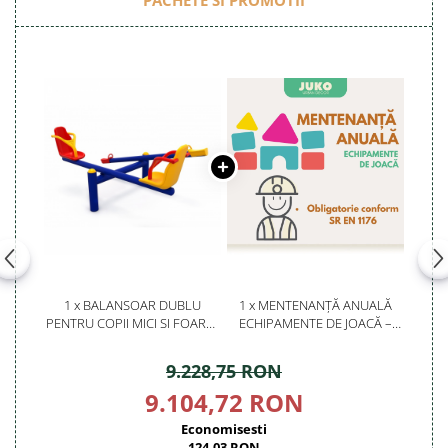
PACHETE SI PROMOTII
1 x BALANSOAR DUBLU
1 x MENTENANȚĂ ANUALĂ
PENTRU COPII MICI SI FOARTE
ECHIPAMENTE DE JOACĂ –
MICI - 121OE
SERVICE AUTORIZAT
CONFORM SR EN 1176
9.228,75 RON
9.104,72 RON
Economisesti
124,03 RON