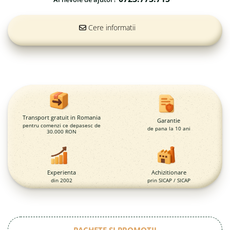
Magazie pubele / tomberoane
gunoi
Mobilier urban
Cere informatii
DIZABILITATI
Transport gratuit in Romania
Garantie
pentru comenzi ce depasesc de
de pana la 10 ani
30.000 RON
Experienta
Achizitionare
din 2002
prin SICAP / SICAP