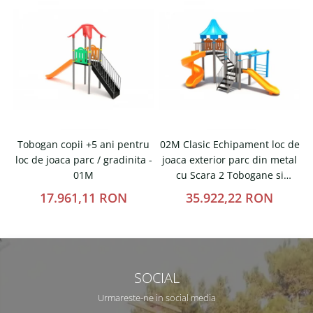
Tobogan copii +5 ani pentru
02M Clasic Echipament loc de
loc de joaca parc / gradinita -
joaca exterior parc din metal
t
01M
cu Scara 2 Tobogane si
Cataratoare
17.961,11 RON
35.922,22 RON
SOCIAL
Urmareste-ne in social media