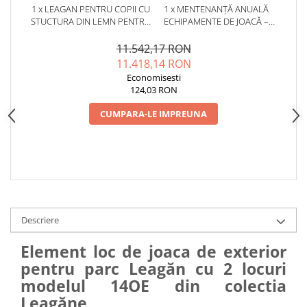
1 x LEAGAN PENTRU COPII CU
1 x MENTENANȚĂ ANUALĂ
STUCTURA DIN LEMN PENTRU
ECHIPAMENTE DE JOACĂ –
LOC DE JOACA - 14OE
SERVICE AUTORIZAT
CONFORM SR EN 1176
11.542,17 RON
11.418,14 RON
Economisesti
124,03 RON
CUMPARA-LE IMPREUNA
Descriere
Element loc de joaca de exterior
pentru parc Leagăn cu 2 locuri
modelul 14OE din colectia
Leagăne