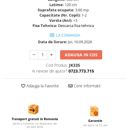
Ghivece de exterior
Latime:
120 cm
Suprafata ocupata:
3.60 mp
Ghivece din beton
Capacitate (Nr. Copii):
1-2
Stalpi stradali
Varsta (Ani):
+3
Fisa Tehnica:
Descarca fisa tehnica
Stalpi camere video
Stalpi / bolarzi de delimitare
LA COMANDA
pentru trotuar
Data de livrare:
Joi, 10.09.2026
Cismea stradala / gradina
ADAUGA IN COS
Tomberoane si Pubele de Gunoi
Cod Produs:
JK335
Magazie pubele / tomberoane
Ai nevoie de ajutor?
0723.773.715
gunoi
Mobilier urban DIZABILITATI
Adauga la Favorite
Cere informatii
Transport gratuit in Romania
Garantie
pentru comenzi ce depasesc de
de pana la 10 ani
30.000 RON