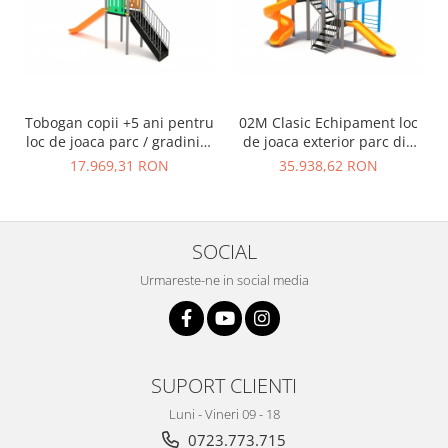
Tobogan copii +5 ani pentru
02M Clasic Echipament loc
loc de joaca parc / gradinita
de joaca exterior parc din
- 01M
metal cu Scara 2 Tobogane
17.969,31 RON
35.938,62 RON
si Cataratoare
SOCIAL
Urmareste-ne in social media
SUPORT CLIENTI
Luni - Vineri 09 - 18
0723.773.715