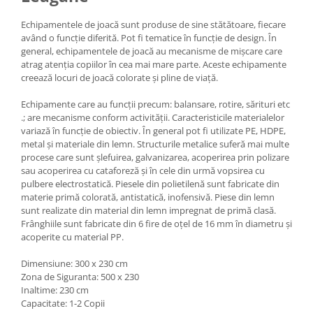
Echipamentele de joacă sunt produse de sine stătătoare, fiecare
având o funcție diferită. Pot fi tematice în funcție de design. În
general, echipamentele de joacă au mecanisme de mișcare care
atrag atenția copiilor în cea mai mare parte. Aceste echipamente
creează locuri de joacă colorate și pline de viață.
Echipamente care au funcții precum: balansare, rotire, sărituri etc
.; are mecanisme conform activității. Caracteristicile materialelor
variază în funcție de obiectiv. În general pot fi utilizate PE, HDPE,
metal și materiale din lemn. Structurile metalice suferă mai multe
procese care sunt șlefuirea, galvanizarea, acoperirea prin polizare
sau acoperirea cu cataforeză și în cele din urmă vopsirea cu
pulbere electrostatică. Piesele din polietilenă sunt fabricate din
materie primă colorată, antistatică, inofensivă. Piese din lemn
sunt realizate din material din lemn impregnat de primă clasă.
Frânghiile sunt fabricate din 6 fire de oțel de 16 mm în diametru și
acoperite cu material PP.
Dimensiune: 300 x 230 cm
Zona de Siguranta: 500 x 230
Inaltime: 230 cm
Capacitate: 1-2 Copii