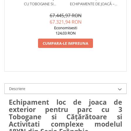
CU TOBOGANE SI
ECHIPAMENTE DE JOACĂ –
CATARATOARE COPII - 18YN
SERVICE AUTORIZAT
CONFORM SR EN 1176
67.445,97 RON
67.321,94 RON
Economisesti
124,03 RON
CUMPARA-LE IMPREUNA
Descriere
Echipament loc de joaca de
exterior pentru parc cu 3
Tobogane si Cățărătoare si
Activitati complexe modelul