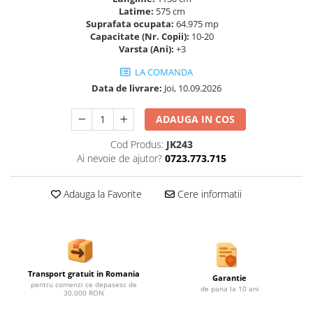
Ghivece de exterior
Latime:
575 cm
Suprafata ocupata:
64.975 mp
Ghivece din beton
Capacitate (Nr. Copii):
10-20
Stalpi stradali
Varsta (Ani):
+3
Stalpi camere video
LA COMANDA
Stalpi / bolarzi de delimitare
Data de livrare:
Joi, 10.09.2026
pentru trotuar
Cismea stradala / gradina
ADAUGA IN COS
Tomberoane si Pubele de Gunoi
Cod Produs:
JK243
Magazie pubele / tomberoane
Ai nevoie de ajutor?
0723.773.715
gunoi
Mobilier urban DIZABILITATI
Adauga la Favorite
Cere informatii
Transport gratuit in Romania
Garantie
pentru comenzi ce depasesc de
de pana la 10 ani
30.000 RON