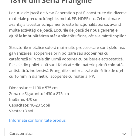
18YN din Seria Frânghie
Locurile de joacă de New Generation pot fi constituite din diverse
materiale precum: frânghie, metal, PE, HDPE etc. Cel mai mare
avantaj al acestor echipamente este funcționalitatea sa; având
multe activități de joacă. Locurile de joacă de nouă generație
ajută la îmbunătățirea atât a sănătății fizice, cât și a mintii copiilor.
Structurile metalice suferă mai multe procese care sunt șlefuirea,
galvanizarea, acoperirea prin polizare sau acoperirea cu
cataforeză și în cele din urmă vopsirea cu pulbere electrostatică.
Piesele din polietilenă sunt fabricate din materie primă colorată,
antistatică, inofensivă. Franghiile sunt realizate din 6 fire de oțel
cu 16 mm în diametru, acoperite cu material PP.
Dimensiune: 1130 x 575 cm
Zona de Siguranta: 1430 x 875 cm
Inaltime: 470 cm
Capacitate: 10-20 Copii
Varsta: +3 ani
Informatii conformitate produs
Caracteristici