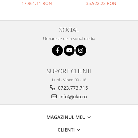
- 01M
metal cu Scara 2 Tobogane
17.961,11 RON
35.922,22 RON
si Cataratoare
SOCIAL
Urmareste-ne in social media
SUPORT CLIENTI
Luni - Vineri 09 - 18
0723.773.715
info@juko.ro
MAGAZINUL MEU
CLIENTI