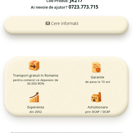
JK217
Magazie pubele / tomberoane
Cod Produs:
gunoi
0723.773.715
Ai nevoie de ajutor?
Mobilier urban
DIZABILITATI
Cere informatii
Transport gratuit in Romania
Garantie
pentru comenzi ce depasesc de
de pana la 10 ani
30.000 RON
Experienta
Achizitionare
din 2002
prin SICAP / SICAP