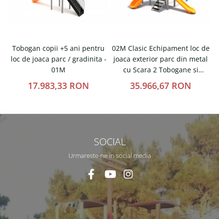
Tobogan copii +5 ani pentru
02M Clasic Echipament loc de
loc de joaca parc / gradinita -
joaca exterior parc din metal
t
01M
cu Scara 2 Tobogane si
Cataratoare
17.983,33 RON
35.966,67 RON
SOCIAL
Urmareste-ne in social media