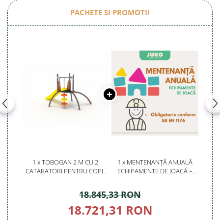
PACHETE SI PROMOTII
1 x TOBOGAN 2 M CU 2
1 x MENTENANȚĂ ANUALĂ
CATARATORI PENTRU COPII
ECHIPAMENTE DE JOACĂ –
DE + 3 ANI -29YN
SERVICE AUTORIZAT
CONFORM SR EN 1176
18.845,33 RON
18.721,31 RON