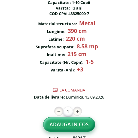
Capacitate: 1-10 Copii
Fileu volei / tenis
Reni de craciun pentru exterior
Varsta: +3 ani
COD CPV: 43325000-7
Mese de Ping Pong
Foisoare
Metal
Material structura:
Porti fotbal / handball
Mese picnic
390 cm
Lungime:
220 cm
Panouri PUBLICITARE
Latime:
8.58 mp
Suprafata ocupata:
Ghivece de exterior
215 cm
Inaltime:
1-5
Ghivece din beton
Capacitate (Nr. Copii):
+3
Varsta (Ani):
Stalpi stradali
Stalpi camere video
LA COMANDA
Stalpi / bolarzi de delimitare
Data de livrare:
Duminica, 13.09.2026
pentru trotuar
Cismea stradala / gradina
Tomberoane si Pubele de
ADAUGA IN COS
Gunoi