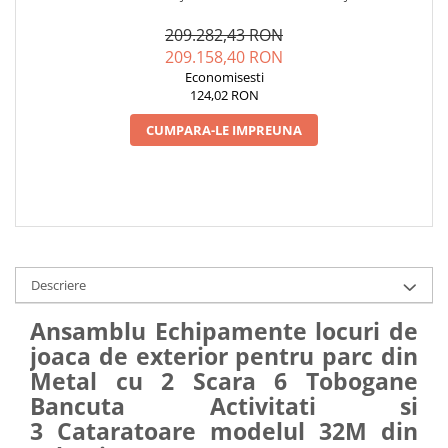
EXTERIOR PARC DIN METAL
SERVICE AUTORIZAT
CU SCARA 6 TOBOGANE
CONFORM SR EN 1176
209.282,43 RON
BANCUTA ACTIVITATI ȘI 3
209.158,40 RON
CĂȚĂRĂTOARE
Economisesti
124,02 RON
CUMPARA-LE IMPREUNA
Descriere
Ansamblu Echipamente locuri de
joaca de exterior pentru parc din
Metal cu 2 Scara 6 Tobogane
Bancuta Activitati si
3 Cataratoare modelul 32M din