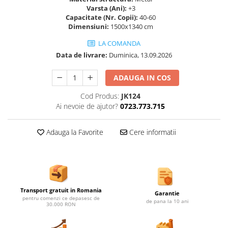
Ghivece de exterior
Varsta (Ani):
+3
Capacitate (Nr. Copii):
40-60
Ghivece din beton
Dimensiuni:
1500x1340 cm
Stalpi stradali
LA COMANDA
Stalpi camere video
Data de livrare:
Duminica, 13.09.2026
Stalpi / bolarzi de delimitare
pentru trotuar
ADAUGA IN COS
Cismea stradala / gradina
Cod Produs:
JK124
Tomberoane si Pubele de Gunoi
Ai nevoie de ajutor?
0723.773.715
Magazie pubele / tomberoane
gunoi
Adauga la Favorite
Cere informatii
Mobilier urban DIZABILITATI
Transport gratuit in Romania
Garantie
pentru comenzi ce depasesc de
de pana la 10 ani
30.000 RON