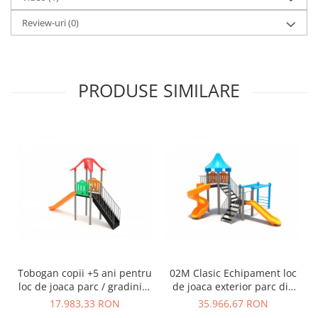
Review-uri
(0)
PRODUSE SIMILARE
Tobogan copii +5 ani pentru
02M Clasic Echipament loc
loc de joaca parc / gradinita
de joaca exterior parc din
- 01M
metal cu Scara 2 Tobogane
17.983,33 RON
35.966,67 RON
si Cataratoare