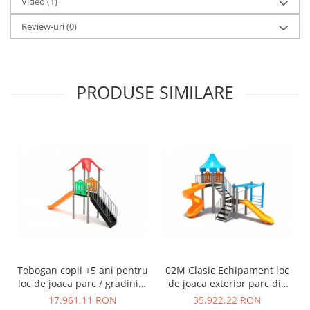
Video
(1)
Review-uri
(0)
PRODUSE SIMILARE
Tobogan copii +5 ani pentru
02M Clasic Echipament loc
loc de joaca parc / gradinita
de joaca exterior parc din
- 01M
metal cu Scara 2 Tobogane
17.961,11 RON
35.922,22 RON
si Cataratoare