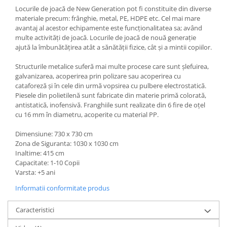
Locurile de joacă de New Generation pot fi constituite din diverse
materiale precum: frânghie, metal, PE, HDPE etc. Cel mai mare
avantaj al acestor echipamente este funcționalitatea sa; având
multe activități de joacă. Locurile de joacă de nouă generație
ajută la îmbunătățirea atât a sănătății fizice, cât și a mintii copiilor.
Structurile metalice suferă mai multe procese care sunt șlefuirea,
galvanizarea, acoperirea prin polizare sau acoperirea cu
cataforeză și în cele din urmă vopsirea cu pulbere electrostatică.
Piesele din polietilenă sunt fabricate din materie primă colorată,
antistatică, inofensivă. Franghiile sunt realizate din 6 fire de oțel
cu 16 mm în diametru, acoperite cu material PP.
Dimensiune: 730 x 730 cm
Zona de Siguranta: 1030 x 1030 cm
Inaltime: 415 cm
Capacitate: 1-10 Copii
Varsta: +5 ani
Informatii conformitate produs
Caracteristici