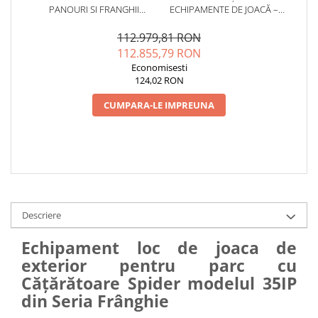
PANOURI SI FRANGHII
ECHIPAMENTE DE JOACĂ –
PENTRU LOC DE JOACA - 35IP
SERVICE AUTORIZAT
CONFORM SR EN 1176
112.979,81 RON
112.855,79 RON
Economisesti
124,02 RON
CUMPARA-LE IMPREUNA
Descriere
Echipament loc de joaca de
exterior pentru parc cu
Cățărătoare Spider modelul 35IP
din Seria Frânghie