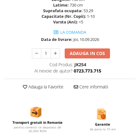
Ghivece de exterior
Latime:
730 cm
Suprafata ocupata:
53.29
Ghivece din beton
Capacitate (Nr. Copii):
1-10
Stalpi stradali
Varsta (Ani):
+5
Stalpi camere video
LA COMANDA
Stalpi / bolarzi de delimitare
Data de livrare:
Joi, 10.09.2026
pentru trotuar
Cismea stradala / gradina
ADAUGA IN COS
Tomberoane si Pubele de Gunoi
Cod Produs:
JK254
Magazie pubele / tomberoane
Ai nevoie de ajutor?
0723.773.715
gunoi
Mobilier urban DIZABILITATI
Adauga la Favorite
Cere informatii
Transport gratuit in Romania
Garantie
pentru comenzi ce depasesc de
de pana la 10 ani
30.000 RON