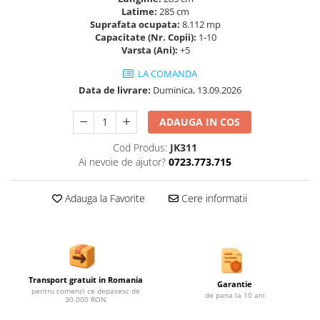
Ghivece de exterior
Latime:
285 cm
Suprafata ocupata:
8.112 mp
Ghivece din beton
Capacitate (Nr. Copii):
1-10
Stalpi stradali
Varsta (Ani):
+5
Stalpi camere video
LA COMANDA
Stalpi / bolarzi de delimitare
Data de livrare:
Duminica, 13.09.2026
pentru trotuar
Cismea stradala / gradina
ADAUGA IN COS
Tomberoane si Pubele de Gunoi
Cod Produs:
JK311
Magazie pubele / tomberoane
Ai nevoie de ajutor?
0723.773.715
gunoi
Mobilier urban DIZABILITATI
Adauga la Favorite
Cere informatii
Transport gratuit in Romania
Garantie
pentru comenzi ce depasesc de
de pana la 10 ani
30.000 RON