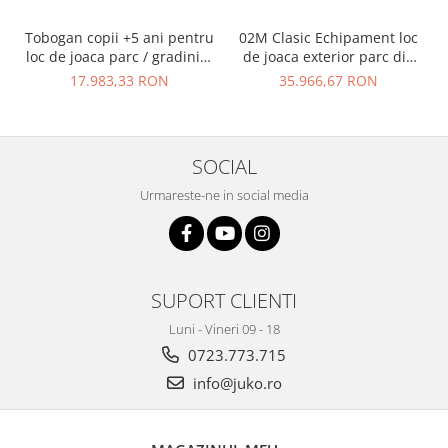
Tobogan copii +5 ani pentru
02M Clasic Echipament loc
loc de joaca parc / gradinita
de joaca exterior parc din
- 01M
metal cu Scara 2 Tobogane
17.983,33 RON
35.966,67 RON
si Cataratoare
SOCIAL
Urmareste-ne in social media
SUPORT CLIENTI
Luni - Vineri 09 - 18
0723.773.715
info@juko.ro