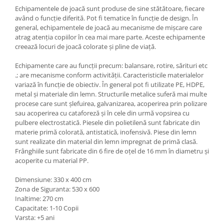
Echipamentele de joacă sunt produse de sine stătătoare, fiecare
având o funcție diferită. Pot fi tematice în funcție de design. În
general, echipamentele de joacă au mecanisme de mișcare care
atrag atenția copiilor în cea mai mare parte. Aceste echipamente
creează locuri de joacă colorate și pline de viață.
Echipamente care au funcții precum: balansare, rotire, sărituri etc
.; are mecanisme conform activității. Caracteristicile materialelor
variază în funcție de obiectiv. În general pot fi utilizate PE, HDPE,
metal și materiale din lemn. Structurile metalice suferă mai multe
procese care sunt șlefuirea, galvanizarea, acoperirea prin polizare
sau acoperirea cu cataforeză și în cele din urmă vopsirea cu
pulbere electrostatică. Piesele din polietilenă sunt fabricate din
materie primă colorată, antistatică, inofensivă. Piese din lemn
sunt realizate din material din lemn impregnat de primă clasă.
Frânghiile sunt fabricate din 6 fire de oțel de 16 mm în diametru și
acoperite cu material PP.
Dimensiune: 330 x 400 cm
Zona de Siguranta: 530 x 600
Inaltime: 270 cm
Capacitate: 1-10 Copii
Varsta: +5 ani