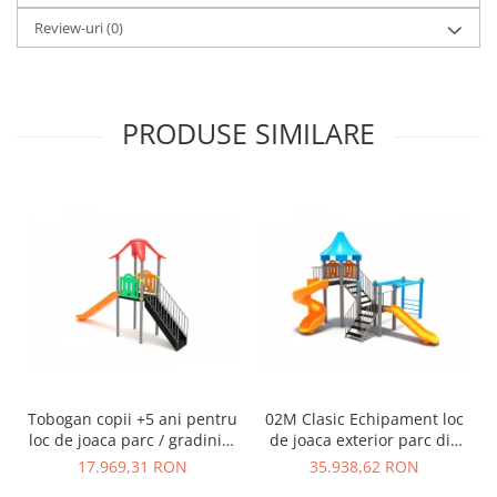
Review-uri
(0)
PRODUSE SIMILARE
Tobogan copii +5 ani pentru
02M Clasic Echipament loc
loc de joaca parc / gradinita
de joaca exterior parc din
- 01M
metal cu Scara 2 Tobogane
17.969,31 RON
35.938,62 RON
si Cataratoare