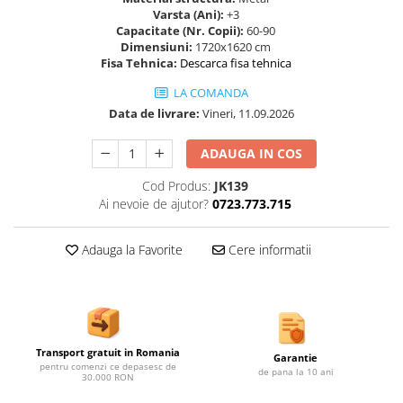
Ghivece de exterior
Varsta (Ani):
+3
Capacitate (Nr. Copii):
60-90
Ghivece din beton
Dimensiuni:
1720x1620 cm
Stalpi stradali
Fisa Tehnica:
Descarca fisa tehnica
Stalpi camere video
LA COMANDA
Stalpi / bolarzi de delimitare
Data de livrare:
Vineri, 11.09.2026
pentru trotuar
Cismea stradala / gradina
ADAUGA IN COS
Tomberoane si Pubele de Gunoi
Cod Produs:
JK139
Magazie pubele / tomberoane
Ai nevoie de ajutor?
0723.773.715
gunoi
Mobilier urban DIZABILITATI
Adauga la Favorite
Cere informatii
Transport gratuit in Romania
Garantie
pentru comenzi ce depasesc de
de pana la 10 ani
30.000 RON