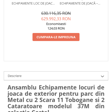
ECHIPAMENTE LOC DE JOACA
ECHIPAMENTE DE JOACĂ –
EXTERIOR PARC DIN METAL
SERVICE AUTORIZAT
CU 2 SCARI 11 TOBOGANE SI 2
CONFORM SR EN 1176
630.116,35 RON
CATARATOARE
629.992,33 RON
Economisesti
124,03 RON
CUMPARA-LE IMPREUNA
Descriere
Ansamblu Echipamente locuri de
joaca de exterior pentru parc din
Metal cu 2 Scara 11 Tobogane si 2
Cataratoare modelul 37M din