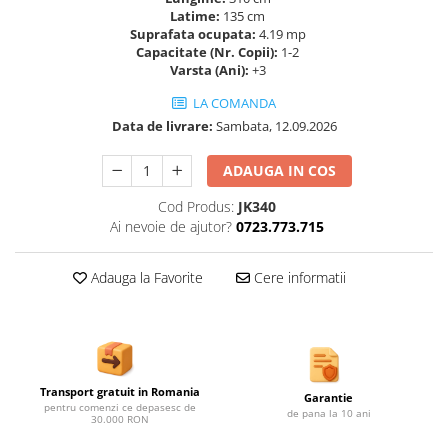
Ghivece de exterior
Latime:
135 cm
Suprafata ocupata:
4.19 mp
Ghivece din beton
Capacitate (Nr. Copii):
1-2
Stalpi stradali
Varsta (Ani):
+3
Stalpi camere video
LA COMANDA
Stalpi / bolarzi de delimitare
Data de livrare:
Sambata, 12.09.2026
pentru trotuar
Cismea stradala / gradina
ADAUGA IN COS
Tomberoane si Pubele de Gunoi
Cod Produs:
JK340
Magazie pubele / tomberoane
Ai nevoie de ajutor?
0723.773.715
gunoi
Mobilier urban DIZABILITATI
Adauga la Favorite
Cere informatii
Transport gratuit in Romania
Garantie
pentru comenzi ce depasesc de
de pana la 10 ani
30.000 RON