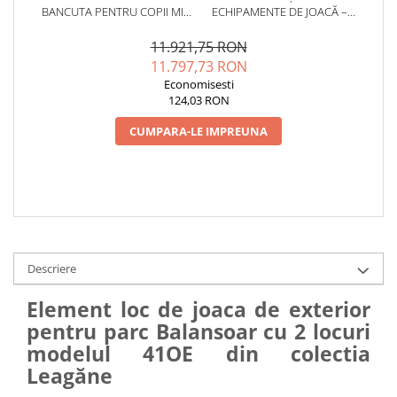
BANCUTA PENTRU COPII MICI
ECHIPAMENTE DE JOACĂ –
- 41OE
SERVICE AUTORIZAT
CONFORM SR EN 1176
11.921,75 RON
11.797,73 RON
Economisesti
124,03 RON
CUMPARA-LE IMPREUNA
Descriere
Element loc de joaca de exterior
pentru parc Balansoar cu 2 locuri
modelul 41OE din colectia
Leagăne