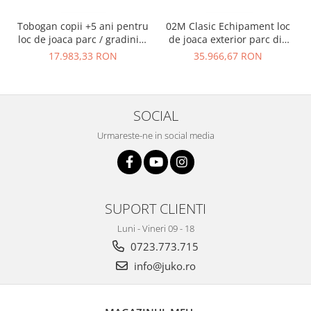
Tobogan copii +5 ani pentru
02M Clasic Echipament loc
loc de joaca parc / gradinita
de joaca exterior parc din
- 01M
metal cu Scara 2 Tobogane
17.983,33 RON
35.966,67 RON
si Cataratoare
SOCIAL
Urmareste-ne in social media
SUPORT CLIENTI
Luni - Vineri 09 - 18
0723.773.715
info@juko.ro