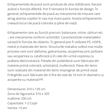
Echipamentele de joacă sunt produse de sine stătătoare, fiecare
având o funcție diferită. Pot fi tematice în funcție de design. În
general, echipamentele de joacă au mecanisme de mișcare care
atrag atenția copiilor în cea mai mare parte. Aceste echipamente
creează locuri de joacă colorate și pline de viață.
Echipamente care au funcții precum: balansare, rotire, sărituri etc
.; are mecanisme conform activității. Caracteristicile materialelor
variază în funcție de obiectiv. În general pot fi utilizate PE, HDPE,
metal și materiale din lemn. Structurile metalice suferă mai multe
procese care sunt șlefuirea, galvanizarea, acoperirea prin polizare
sau acoperirea cu cataforeză și în cele din urmă vopsirea cu
pulbere electrostatică. Piesele din polietilenă sunt fabricate din
materie primă colorată, antistatică, inofensivă. Piese din lemn
sunt realizate din material din lemn impregnat de primă clasă.
Frânghiile sunt fabricate din 6 fire de oțel de 16 mm în diametru și
acoperite cu material PP.
Dimensiune: 310 x 135 cm
Zona de Siguranta: 510 x 335
Inaltime: 250 cm
Capacitate: 1-2 Copii
Varsta: +3 ani