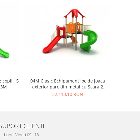
 copii +5
04M Clasic Echipament loc de joaca
05M Clas
 03M
exterior parc din metal cu Scara 2
exteri
Tobogane si Cataratoare
To
32.113,10 RON
SUPORT CLIENTI
Luni - Vineri 09 - 18