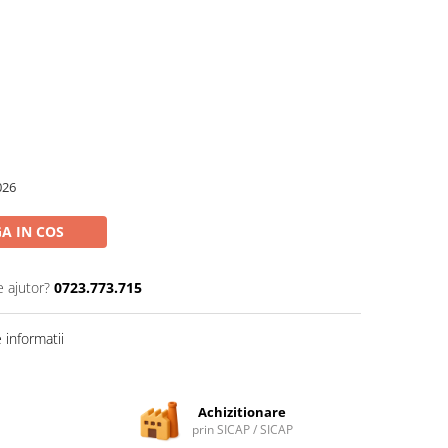
026
A IN COS
e ajutor?
0723.773.715
informatii
Achizitionare
prin SICAP / SICAP