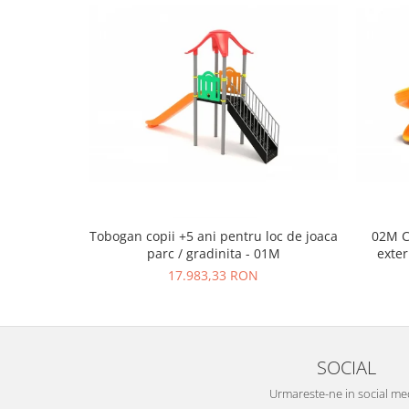
Tobogan copii +5 ani pentru loc de joaca
02M C
parc / gradinita - 01M
exter
17.983,33 RON
SOCIAL
Urmareste-ne in social me