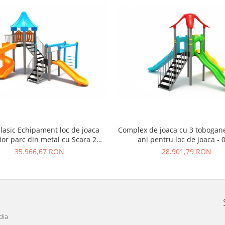
lasic Echipament loc de joaca
Complex de joaca cu 3 tobogane
ior parc din metal cu Scara 2
ani pentru loc de joaca -
Tobogane si Cataratoare
35.966,67 RON
28.901,79 RON
dia