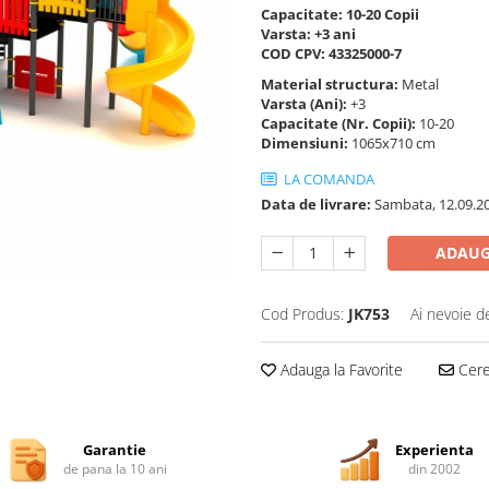
Capacitate: 10-20 Copii
Varsta: +3 ani
COD CPV: 43325000-7
Material structura:
Metal
Varsta (Ani):
+3
Capacitate (Nr. Copii):
10-20
Dimensiuni:
1065x710 cm
LA COMANDA
Data de livrare:
Sambata, 12.09.2
ADAUG
Cod Produs:
JK753
Ai nevoie d
Adauga la Favorite
Cere 
Garantie
Experienta
de pana la 10 ani
din 2002