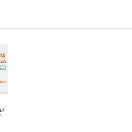
LĂ
Ă –
6