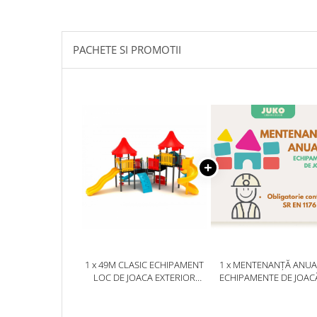
Ghivece de exterior
Ghivece din beton
Stalpi stradali
PACHETE SI PROMOTII
Stalpi camere video
Stalpi / bolarzi de delimitare
pentru trotuar
Cismea stradala / gradina
Tomberoane si Pubele de Gunoi
Magazie pubele / tomberoane
gunoi
Mobilier urban DIZABILITATI
1 x 49M CLASIC ECHIPAMENT
1 x MENTENANȚĂ ANUA
LOC DE JOACA EXTERIOR
ECHIPAMENTE DE JOAC
PARC DIN METAL CU SCARA 4
SERVICE AUTORIZAT
TOBOGANE BANCUTA
CONFORM SR EN 117
ACTIVITATI SI 2 CATARATOARE