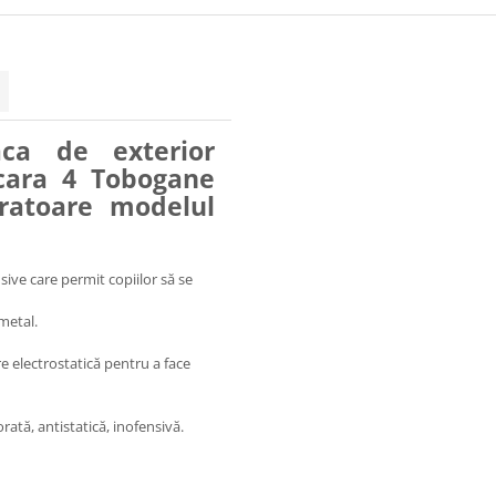
aca de exterior
cara 4 Tobogane
aratoare modelul
ive care permit copiilor să se
 metal.
e electrostatică pentru a face
rată, antistatică, inofensivă.