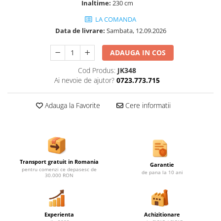
Ghivece de exterior
Inaltime:
230 cm
Ghivece din beton
LA COMANDA
Stalpi stradali
Data de livrare:
Sambata, 12.09.2026
Stalpi camere video
ADAUGA IN COS
Stalpi / bolarzi de delimitare
pentru trotuar
Cod Produs:
JK348
Ai nevoie de ajutor?
0723.773.715
Cismea stradala / gradina
Tomberoane si Pubele de Gunoi
Adauga la Favorite
Cere informatii
Magazie pubele / tomberoane
gunoi
Mobilier urban DIZABILITATI
Transport gratuit in Romania
Garantie
pentru comenzi ce depasesc de
de pana la 10 ani
30.000 RON
Experienta
Achizitionare