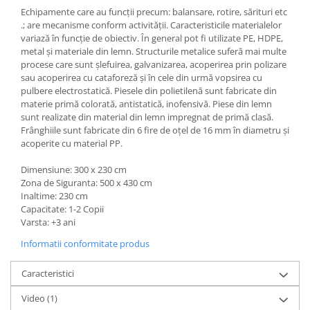
Echipamente care au funcții precum: balansare, rotire, sărituri etc
.; are mecanisme conform activității. Caracteristicile materialelor
variază în funcție de obiectiv. În general pot fi utilizate PE, HDPE,
metal și materiale din lemn. Structurile metalice suferă mai multe
procese care sunt șlefuirea, galvanizarea, acoperirea prin polizare
sau acoperirea cu cataforeză și în cele din urmă vopsirea cu
pulbere electrostatică. Piesele din polietilenă sunt fabricate din
materie primă colorată, antistatică, inofensivă. Piese din lemn
sunt realizate din material din lemn impregnat de primă clasă.
Frânghiile sunt fabricate din 6 fire de oțel de 16 mm în diametru și
acoperite cu material PP.
Dimensiune: 300 x 230 cm
Zona de Siguranta: 500 x 430 cm
Inaltime: 230 cm
Capacitate: 1-2 Copii
Varsta: +3 ani
Informatii conformitate produs
Caracteristici
Video
(1)