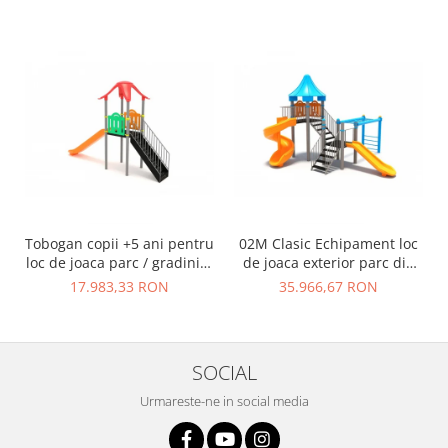
Tobogan copii +5 ani pentru
02M Clasic Echipament loc
loc de joaca parc / gradinita
de joaca exterior parc din
- 01M
metal cu Scara 2 Tobogane
17.983,33 RON
35.966,67 RON
si Cataratoare
SOCIAL
Urmareste-ne in social media