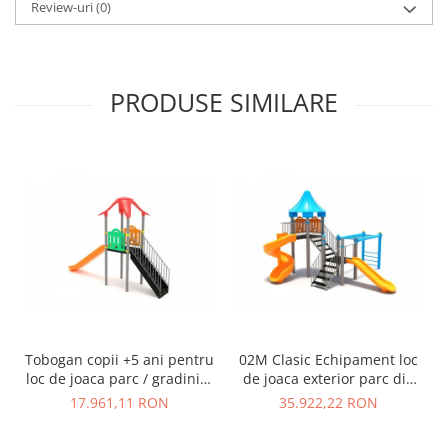
Review-uri
(0)
PRODUSE SIMILARE
Tobogan copii +5 ani pentru
02M Clasic Echipament loc
loc de joaca parc / gradinita
de joaca exterior parc din
- 01M
metal cu Scara 2 Tobogane
17.961,11 RON
35.922,22 RON
si Cataratoare