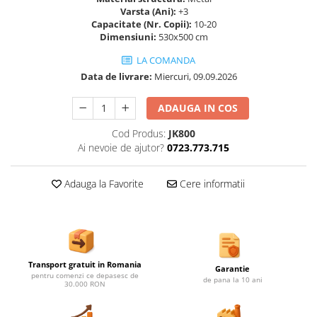
Ghivece de exterior
Varsta (Ani):
+3
Capacitate (Nr. Copii):
10-20
Ghivece din beton
Dimensiuni:
530x500 cm
Stalpi stradali
LA COMANDA
Stalpi camere video
Data de livrare:
Miercuri, 09.09.2026
Stalpi / bolarzi de delimitare
pentru trotuar
ADAUGA IN COS
Cismea stradala / gradina
Cod Produs:
JK800
Tomberoane si Pubele de Gunoi
Ai nevoie de ajutor?
0723.773.715
Magazie pubele / tomberoane
gunoi
Adauga la Favorite
Cere informatii
Mobilier urban DIZABILITATI
Transport gratuit in Romania
Garantie
pentru comenzi ce depasesc de
de pana la 10 ani
30.000 RON