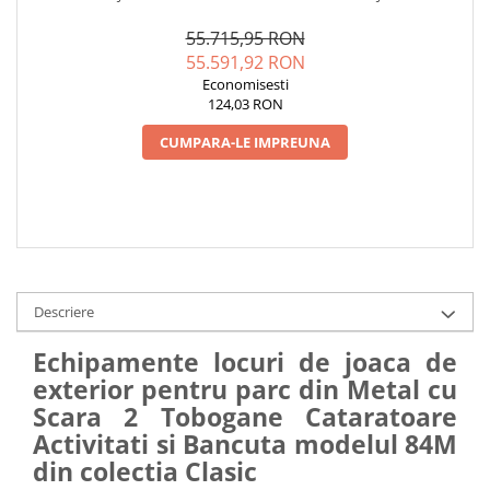
PARC DIN METAL CU SCARĂ 2
SERVICE AUTORIZAT
TOBOGANE CĂȚĂRĂTOARE
CONFORM SR EN 1176
55.715,95 RON
ACTIVITATI SI BANCUTA
55.591,92 RON
Economisesti
124,03 RON
CUMPARA-LE IMPREUNA
Descriere
Echipamente locuri de joaca de
exterior pentru parc din Metal cu
Scara 2 Tobogane Cataratoare
Activitati si Bancuta modelul 84M
din colectia Clasic