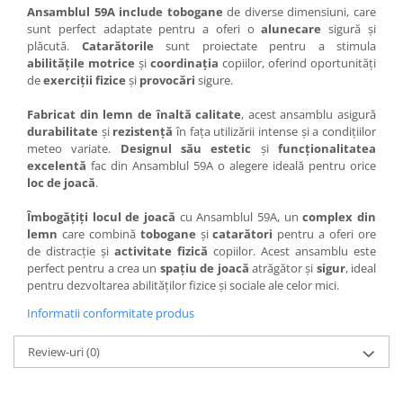
Ansamblul 59A include
tobogane
de diverse dimensiuni, care
sunt perfect adaptate pentru a oferi o
alunecare
sigură și
plăcută.
Catarătorile
sunt proiectate pentru a stimula
abilitățile motrice
și
coordinația
copiilor, oferind oportunități
de
exerciții fizice
și
provocări
sigure.
Fabricat din lemn de înaltă calitate
, acest ansamblu asigură
durabilitate
și
rezistență
în fața utilizării intense și a condițiilor
meteo variate.
Designul său estetic
și
funcționalitatea
excelentă
fac din Ansamblul 59A o alegere ideală pentru orice
loc de joacă
.
Îmbogățiți locul de joacă
cu Ansamblul 59A, un
complex din
lemn
care combină
tobogane
și
catarători
pentru a oferi ore
de distracție și
activitate fizică
copiilor. Acest ansamblu este
perfect pentru a crea un
spațiu de joacă
atrăgător și
sigur
, ideal
pentru dezvoltarea abilităților fizice și sociale ale celor mici.
Informatii conformitate produs
Review-uri
(0)