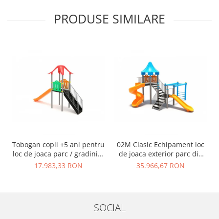
PRODUSE SIMILARE
Tobogan copii +5 ani pentru
02M Clasic Echipament loc
loc de joaca parc / gradinita
de joaca exterior parc din
- 01M
metal cu Scara 2 Tobogane
17.983,33 RON
35.966,67 RON
si Cataratoare
SOCIAL