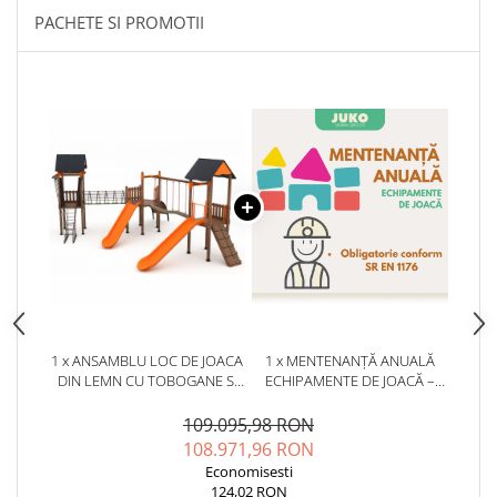
PACHETE SI PROMOTII
1 x ANSAMBLU LOC DE JOACA
1 x MENTENANȚĂ ANUALĂ
DIN LEMN CU TOBOGANE SI
ECHIPAMENTE DE JOACĂ –
CATARATORI - 59A
SERVICE AUTORIZAT
CONFORM SR EN 1176
109.095,98 RON
108.971,96 RON
Economisesti
124,02 RON