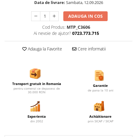
Ghivece de exterior
Data de livrare:
Sambata, 12.09.2026
Ghivece din beton
ADAUGA IN COS
Stalpi stradali
Cod Produs:
MTP_C3606
Stalpi camere video
Ai nevoie de ajutor?
0723.773.715
Stalpi / bolarzi de delimitare
pentru trotuar
Adauga la Favorite
Cere informatii
Cismea stradala / gradina
Tomberoane si Pubele de Gunoi
Magazie pubele / tomberoane
gunoi
Mobilier urban DIZABILITATI
Transport gratuit in Romania
Garantie
pentru comenzi ce depasesc de
de pana la 10 ani
30.000 RON
Experienta
Achizitionare
din 2002
prin SICAP / SICAP