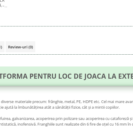
LĂ
Ă –
6
1)
Review-uri
(0)
ATFORMA PENTRU LOC DE JOACA LA EXTE
n diverse materiale precum: frânghie, metal, PE, HDPE etc. Cel mai mare ava
 ajută la îmbunătățirea atât a sănătății fizice, cât și a mintii copiilor.
fuirea, galvanizarea, acoperirea prin polizare sau acoperirea cu cataforeză și
ntistatică, inofensivă. Franghiile sunt realizate din 6 fire de oțel cu 16 mm î