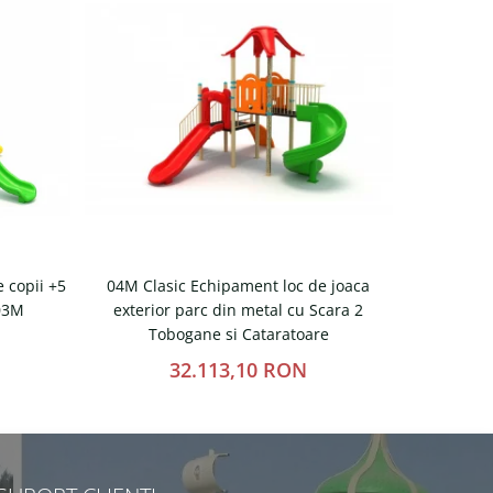
 copii +5
04M Clasic Echipament loc de joaca
05M Clas
 03M
exterior parc din metal cu Scara 2
exterior pa
Tobogane si Cataratoare
32.113,10 RON