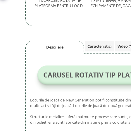
1 x CARUSEL ROTATIV TIP
1 x MENTENANȚĂ ANUA
PLATFORMA PENTRU LOC DE
ECHIPAMENTE DE JOAC
JOACA LA EXTERIOR- 08PH
SERVICE AUTORIZAT
CONFORM SR EN 117
Caracteristici
Video
(
Descriere
CARUSEL ROTATIV TIP PL
Locurile de joacă de New Generation pot fi constituite di
multe activități de joacă. Locurile de joacă de nouă generație
Structurile metalice suferă mai multe procese care sunt șle
din polietilenă sunt fabricate din materie primă colorată, a