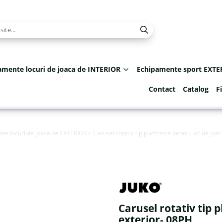
amente locuri de joaca de INTERIOR
Echipamente sport EXTE
Contact
Catalog
F
te locuri de joaca de EXTERIOR /
Carusel rotativ tip platforma pentru loc de joa
Carusel rotativ tip 
exterior- 08PH