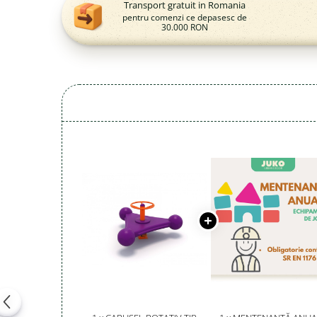
Magazie pubele / tomberoane
Transport gratuit in Romania
gunoi
pentru comenzi ce depasesc de
30.000 RON
Mobilier urban
DIZABILITATI