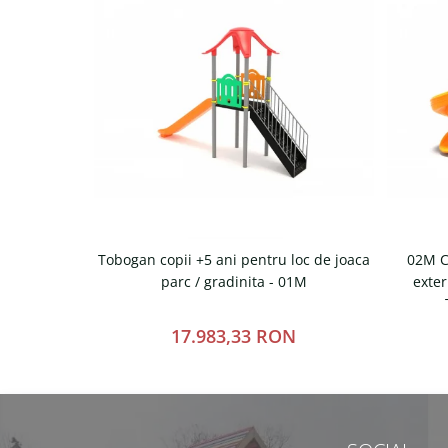
Tobogan copii +5 ani pentru loc de joaca
02M C
parc / gradinita - 01M
exter
17.983,33 RON