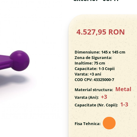
4.527,95 RON
Dimensiune: 145 x 145 cm
Zona de Siguranta:
Inaltime: 75 cm
Capacitate: 1-3 Copii
Varsta: +3 ani
COD CPV: 43325000-7
Metal
Material structura:
+3
Varsta (Ani):
1-3
Capacitate (Nr. Copii):
Fisa Tehnica: