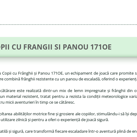
II CU FRANGII SI PANOU 171OE
ru Copii cu Frânghii și Panou 171OE, un echipament de joacă care promite s
tărare combină frânghii rezistente cu un panou de escaladă, oferind o experiență
 cătărare este realizată dintr-un mix de lemn impregnate și frânghii din o
 material rezistent, tratat pentru a rezista la condiții meteorologice variat
ru micii aventurieri în timp ce se cătăresc.
oltarea abilităților motrice fine și grosiere ale copiilor, stimulându-i să își de
tilizare zilnică și pentru a oferi o experiență de joacă sigură.
ilă și sigură, care transformă fiecare escaladare într-o aventură plină de ener