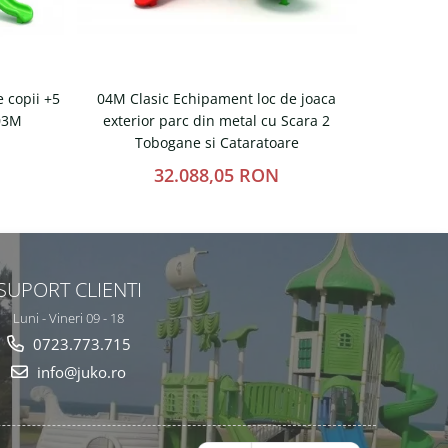
 copii +5
04M Clasic Echipament loc de joaca
05M Clas
 03M
exterior parc din metal cu Scara 2
exterior pa
Tobogane si Cataratoare
32.088,05 RON
SUPORT CLIENTI
Luni - Vineri 09 - 18
0723.773.715
info@juko.ro