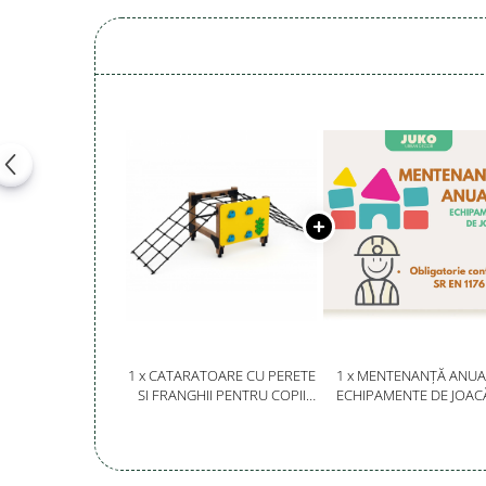
Magazie pubele / tomberoane
gunoi
Mobilier urban
DIZABILITATI
1 x CATARATOARE CU PERETE
1 x MENTENANȚĂ ANUA
SI FRANGHII PENTRU COPII
ECHIPAMENTE DE JOAC
MICI - 171OE
SERVICE AUTORIZAT
CONFORM SR EN 117