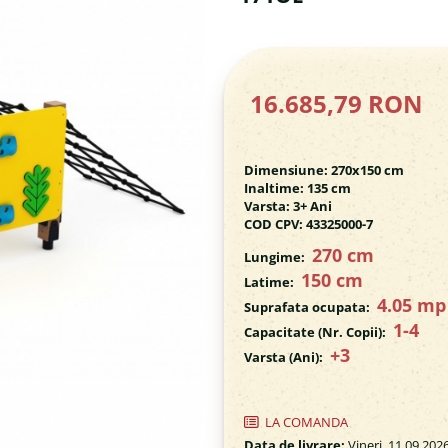
16.685,79 RON
Dimensiune: 270x150 cm
Inaltime: 135 cm
Varsta: 3+ Ani
COD CPV: 43325000-7
270 cm
Lungime:
150 cm
Latime:
4.05 m
Suprafata ocupata:
1-4
Capacitate (Nr. Copii):
+3
Varsta (Ani):
LA COMANDA
Data de livrare:
Vineri, 11.09.202