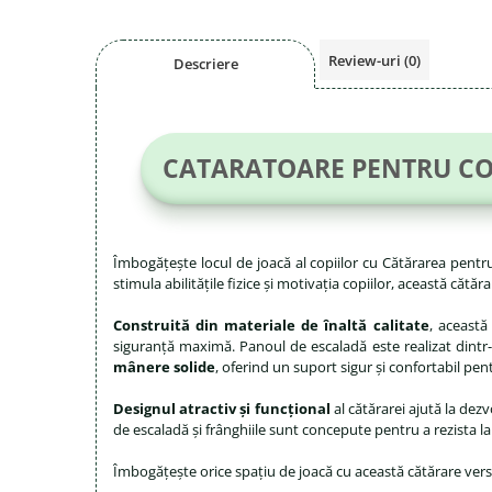
Review-uri
(0)
Descriere
CATARATOARE PENTRU COP
Îmbogățește locul de joacă al copiilor cu Cătărarea pent
stimula abilitățile fizice și motivația copiilor, această că
Construită din materiale de înaltă calitate
, această
siguranță maximă. Panoul de escaladă este realizat dintr-un
mânere solide
, oferind un suport sigur și confortabil pent
Designul atractiv și funcțional
al cătărarei ajută la dezv
de escaladă și frânghiile sunt concepute pentru a rezista la u
Îmbogățește orice spațiu de joacă cu această cătărare versat