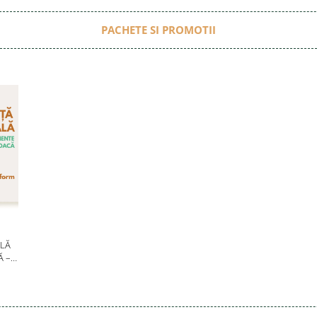
PACHETE SI PROMOTII
LĂ
Ă –
6