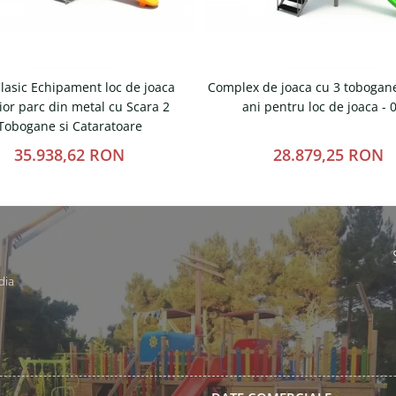
lasic Echipament loc de joaca
Complex de joaca cu 3 tobogane
ior parc din metal cu Scara 2
ani pentru loc de joaca -
Tobogane si Cataratoare
35.938,62 RON
28.879,25 RON
dia