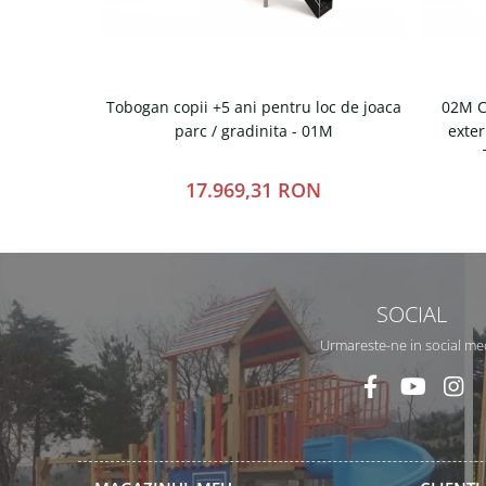
Tobogan copii +5 ani pentru loc de joaca
02M C
parc / gradinita - 01M
exter
17.969,31 RON
SOCIAL
Urmareste-ne in social me