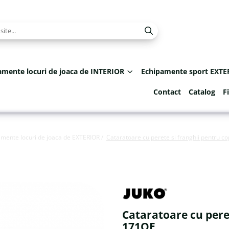
amente locuri de joaca de INTERIOR
Echipamente sport EXTE
Contact
Catalog
F
mente locuri de joaca de EXTERIOR /
Cataratoare cu perete si franghii pentru co
Cataratoare cu peret
171OE