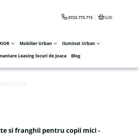
0723.773.715
0,00
RIOR
Mobilier Urban
Iluminat Urban
inantare Leasing locuri de joaca
Blog
pii mici - 171OE
e si franghii pentru copii mici -