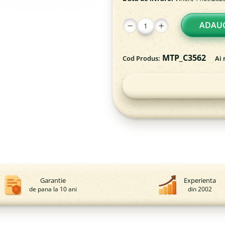
ADAUG
MTP_C3562
Cod Produs:
Ai 
Garantie
Experienta
de pana la 10 ani
din 2002