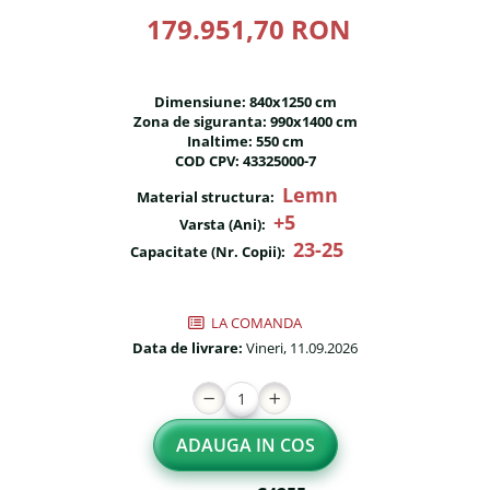
Fileu volei / tenis
179.951,70 RON
Reni de craciun pentru exterior
Mese de Ping Pong
Foisoare
Porti fotbal / handball
Mese picnic
Dimensiune: 840x1250 cm
Zona de siguranta: 990x1400 cm
Panouri PUBLICITARE
Inaltime: 550 cm
COD CPV: 43325000-7
Ghivece de exterior
Lemn
Material structura:
Ghivece din beton
+5
Varsta (Ani):
23-25
Capacitate (Nr. Copii):
Stalpi stradali
Stalpi camere video
LA COMANDA
Stalpi / bolarzi de delimitare
Data de livrare:
Vineri, 11.09.2026
pentru trotuar
Cismea stradala / gradina
Tomberoane si Pubele de
ADAUGA IN COS
Gunoi