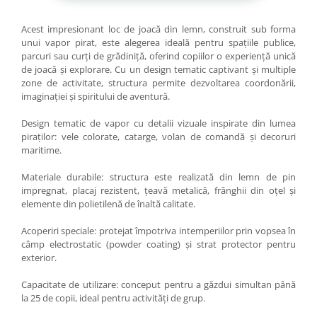
Acest impresionant loc de joacă din lemn, construit sub forma
unui vapor pirat, este alegerea ideală pentru spațiile publice,
parcuri sau curți de grădiniță, oferind copiilor o experiență unică
de joacă și explorare. Cu un design tematic captivant și multiple
zone de activitate, structura permite dezvoltarea coordonării,
imaginației și spiritului de aventură.
Design tematic de vapor cu detalii vizuale inspirate din lumea
piraților: vele colorate, catarge, volan de comandă și decoruri
maritime.
Materiale durabile: structura este realizată din lemn de pin
impregnat, placaj rezistent, țeavă metalică, frânghii din oțel și
elemente din polietilenă de înaltă calitate.
Acoperiri speciale: protejat împotriva intemperiilor prin vopsea în
câmp electrostatic (powder coating) și strat protector pentru
exterior.
Capacitate de utilizare: conceput pentru a găzdui simultan până
la 25 de copii, ideal pentru activități de grup.