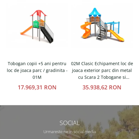
Tobogan copii +5 ani pentru
02M Clasic Echipament loc de
loc de joaca parc / gradinita -
joaca exterior parc din metal
t
01M
cu Scara 2 Tobogane si
Cataratoare
17.969,31 RON
35.938,62 RON
SOCIAL
Urmareste-ne in social media