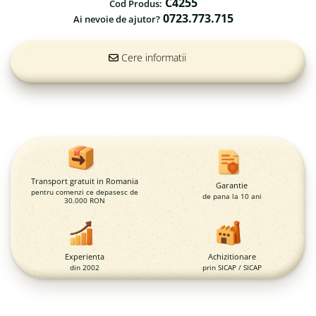
Magazie pubele / tomberoane
C4255
Cod Produs:
gunoi
0723.773.715
Ai nevoie de ajutor?
Mobilier urban
DIZABILITATI
Cere informatii
Transport gratuit in Romania
Garantie
pentru comenzi ce depasesc de
de pana la 10 ani
30.000 RON
Experienta
Achizitionare
din 2002
prin SICAP / SICAP