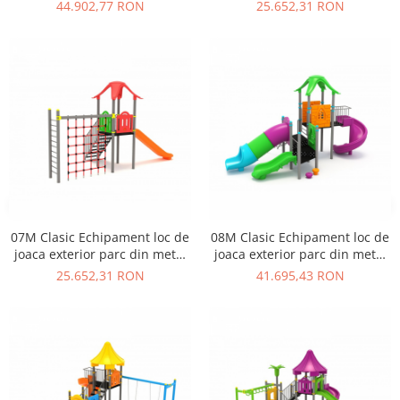
cu Scara Tobogan si
cu Scara 3 Tobogane
44.902,77 RON
25.652,31 RON
Cataratoare
Cataratoare si Activitati
07M Clasic Echipament loc de
08M Clasic Echipament loc de
joaca exterior parc din metal
joaca exterior parc din metal
cu Scara Tobogan si
cu 3 Tobogane si Cataratoare
25.652,31 RON
41.695,43 RON
Cataratoare