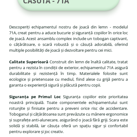
CASUTA - 71A
Descoperiți echipamentul nostru de joacă din lemn - modelul
71A, creat pentru a aduce bucurie și siguranță copiilor în orice loc
de joacă. Acest ansamblu complex include un tobogan captivant,
o cățărătoare, o scară robustă și o căsuță adorabilă, oferind
multiple posibilități de joacă și dezvoltare pentru cei mici.
Calitate Superioară
Construit din lemn de înaltă calitate, tratat
pentru a rezista în condiții de exterior, echipamentul 71A asigură
durabilitate și rezistență în timp. Materialele folosite sunt
ecologice și prietenoase cu mediul, fiind alese cu grijă pentru a
garanta o experiență sigură și plăcută pentru copii.
Siguranța pe Primul Loc
Siguranța copiilor este prioritatea
noastră principală. Toate componentele echipamentului sunt
rotunjite și finisate pentru a preveni orice risc de accidentare.
Toboganul și cățărătoarea sunt prevăzute cu mânere ergonomice
și suprafețe anti-alunecare, asigurând o joacă fără griji. Scara este
solidă și stabilă, iar căsuța oferă un spațiu sigur și confortabil
pentru explorare și joc creativ.