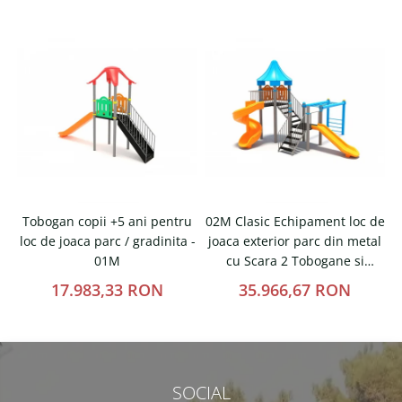
Tobogan copii +5 ani pentru
02M Clasic Echipament loc de
loc de joaca parc / gradinita -
joaca exterior parc din metal
t
01M
cu Scara 2 Tobogane si
Cataratoare
17.983,33 RON
35.966,67 RON
SOCIAL