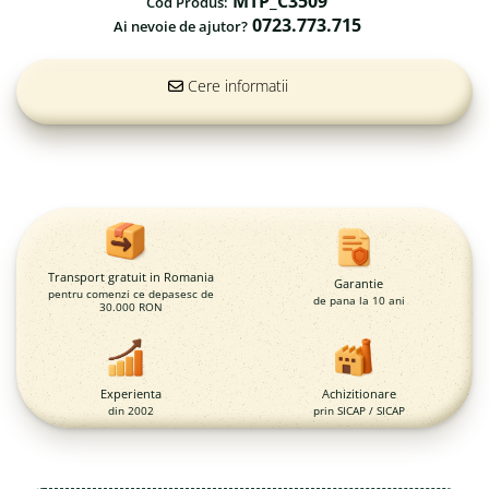
MTP_C3509
Magazie pubele / tomberoane
Cod Produs:
gunoi
0723.773.715
Ai nevoie de ajutor?
Mobilier urban
DIZABILITATI
Cere informatii
Transport gratuit in Romania
Garantie
pentru comenzi ce depasesc de
de pana la 10 ani
30.000 RON
Experienta
Achizitionare
din 2002
prin SICAP / SICAP