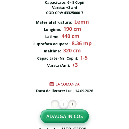
Capacitate: 6 - 8 Copii
Fileu volei / tenis
Reni de craciun pentru exterior
Varsta: +3 ani
COD CPV: 43325000-7
Mese de Ping Pong
Foisoare
Lemn
Material structura:
Porti fotbal / handball
Mese picnic
190 cm
Lungime:
440 cm
Panouri PUBLICITARE
Latime:
8.36 mp
Suprafata ocupata:
Ghivece de exterior
320 cm
Inaltime:
1-5
Ghivece din beton
Capacitate (Nr. Copii):
+3
Varsta (Ani):
Stalpi stradali
Stalpi camere video
LA COMANDA
Stalpi / bolarzi de delimitare
Data de livrare:
Luni, 14.09.2026
pentru trotuar
Cismea stradala / gradina
Tomberoane si Pubele de
ADAUGA IN COS
Gunoi