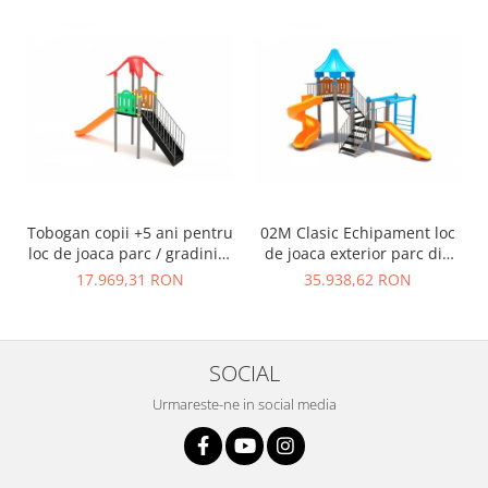
Tobogan copii +5 ani pentru
02M Clasic Echipament loc
loc de joaca parc / gradinita
de joaca exterior parc din
- 01M
metal cu Scara 2 Tobogane
17.969,31 RON
35.938,62 RON
si Cataratoare
SOCIAL
Urmareste-ne in social media