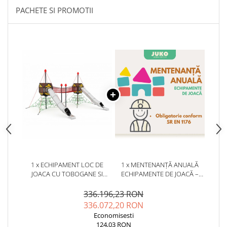
PACHETE SI PROMOTII
1 x ECHIPAMENT LOC DE
1 x MENTENANȚĂ ANUALĂ
JOACA CU TOBOGANE SI
ECHIPAMENTE DE JOACĂ –
CATARATOARE CU FRANGHII -
SERVICE AUTORIZAT
03IP
CONFORM SR EN 1176
336.196,23 RON
336.072,20 RON
Economisesti
124,03 RON