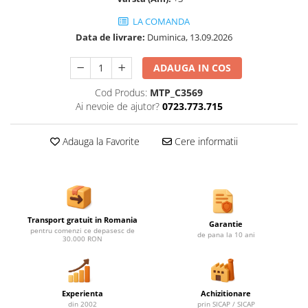
Ghivece de exterior
LA COMANDA
Ghivece din beton
Data de livrare:
Duminica, 13.09.2026
Stalpi stradali
Stalpi camere video
ADAUGA IN COS
Stalpi / bolarzi de delimitare
Cod Produs:
MTP_C3569
pentru trotuar
Ai nevoie de ajutor?
0723.773.715
Cismea stradala / gradina
Tomberoane si Pubele de Gunoi
Adauga la Favorite
Cere informatii
Magazie pubele / tomberoane
gunoi
Mobilier urban DIZABILITATI
Transport gratuit in Romania
Garantie
pentru comenzi ce depasesc de
de pana la 10 ani
30.000 RON
Experienta
Achizitionare
din 2002
prin SICAP / SICAP