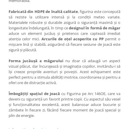
memorabilă.
Fabricată din HDPE de înaltă calitate
, figurina este concepută
să reziste la utilizare intensă și la condiții meteo variate.
Materialele robuste și durabile asigură o siguranță maximă și o
longevitate îndelungată, în timp ce
designul în formă de măgar
aduce un element jucăuș și prietenos care captează imediat
atenția celor mici.
Arcurile de oțel acoperite cu PP
permit o
mișcare lină și stabilă, asigurând că fiecare sesiune de joacă este
sigură și plăcută.
Forma jucăușă a măgarului
nu doar că adaugă un aspect
vizual plăcut, dar încurajează și imaginația copiilor, invitându-i să
își creeze propriile aventuri și povești. Acest echipament este
perfect pentru a stimula abilități motrice, coordonarea și pentru a
oferi ore de distracție activă.
Îmbogățiți spațiul de joacă
cu Figurina pe Arc 146OE, care va
deveni cu siguranță un favorit printre copii. Cu aspectul său vesel
și funcționalitatea excelentă, acest balansoar aduce bucurie și
zâmbete în fiecare zi, făcând fiecare moment de joacă special și
plin de energie.