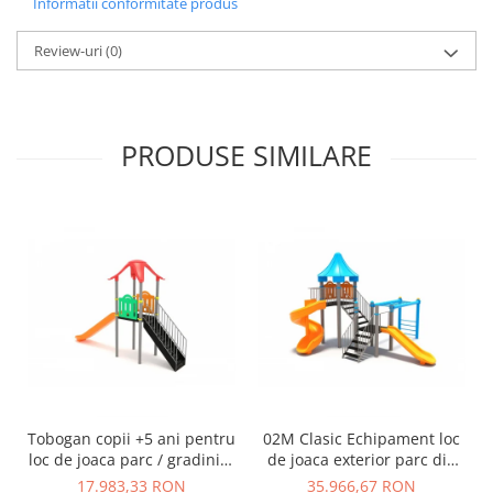
Informatii conformitate produs
Review-uri
(0)
PRODUSE SIMILARE
Tobogan copii +5 ani pentru
02M Clasic Echipament loc
loc de joaca parc / gradinita
de joaca exterior parc din
- 01M
metal cu Scara 2 Tobogane
17.983,33 RON
35.966,67 RON