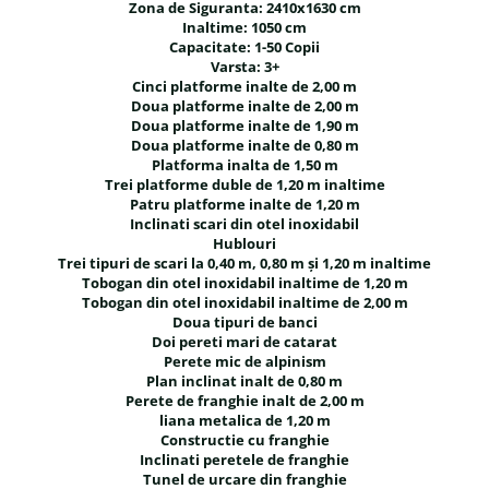
Zona de Siguranta: 2410x1630 cm
Fileu volei / tenis
Reni de craciun pentru exterior
Inaltime: 1050 cm
Capacitate: 1-50 Copii
Mese de Ping Pong
Foisoare
Varsta: 3+
Cinci platforme inalte de 2,00 m
Porti fotbal / handball
Mese picnic
Doua platforme inalte de 2,00 m
Doua platforme inalte de 1,90 m
Panouri PUBLICITARE
Doua platforme inalte de 0,80 m
Platforma inalta de 1,50 m
Ghivece de exterior
Trei platforme duble de 1,20 m inaltime
Patru platforme inalte de 1,20 m
Ghivece din beton
Inclinati scari din otel inoxidabil
Hublouri
Stalpi stradali
Trei tipuri de scari la 0,40 m, 0,80 m și 1,20 m inaltime
Tobogan din otel inoxidabil inaltime de 1,20 m
Stalpi camere video
Tobogan din otel inoxidabil inaltime de 2,00 m
Doua tipuri de banci
Stalpi / bolarzi de delimitare
Doi pereti mari de catarat
pentru trotuar
Perete mic de alpinism
Plan inclinat inalt de 0,80 m
Cismea stradala / gradina
Perete de franghie inalt de 2,00 m
liana metalica de 1,20 m
Tomberoane si Pubele de
Constructie cu franghie
Gunoi
Inclinati peretele de franghie
Tunel de urcare din franghie