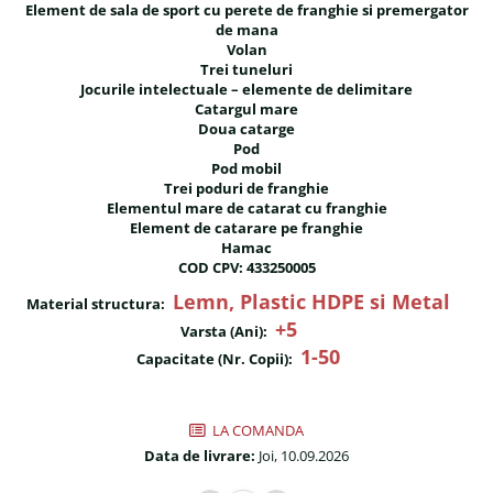
Magazie pubele / tomberoane
Element de sala de sport cu perete de franghie si premergator
gunoi
de mana
Volan
Mobilier urban
Trei tuneluri
DIZABILITATI
Jocurile intelectuale – elemente de delimitare
Catargul mare
Doua catarge
Pod
Pod mobil
Trei poduri de franghie
Elementul mare de catarat cu franghie
Element de catarare pe franghie
Hamac
COD CPV: 433250005
Lemn, Plastic HDPE si Metal
Material structura:
+5
Varsta (Ani):
1-50
Capacitate (Nr. Copii):
LA COMANDA
Data de livrare:
Joi, 10.09.2026