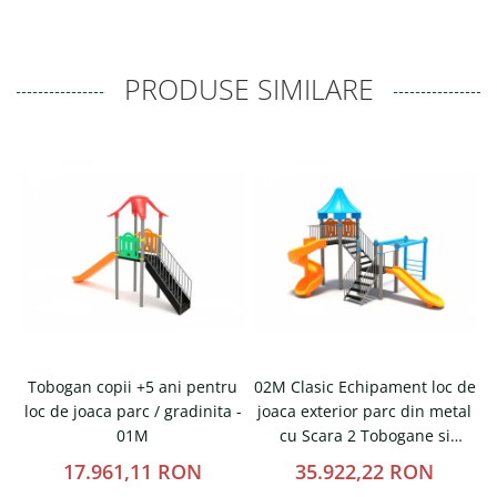
PRODUSE SIMILARE
Tobogan copii +5 ani pentru
02M Clasic Echipament loc de
loc de joaca parc / gradinita -
joaca exterior parc din metal
t
01M
cu Scara 2 Tobogane si
Cataratoare
17.961,11 RON
35.922,22 RON