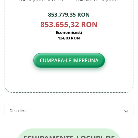
PARC DIN LEMN CU 2 SCARI 8
SERVICE AUTORIZAT
CATARATOARE POD DE
CONFORM SR EN 1176
853.779,35 RON
FRANGHIE BANCUTE SI 4
TOBOGANE
853.655,32 RON
Economisesti
124,03 RON
CUMPARA-LE IMPREUNA
Descriere