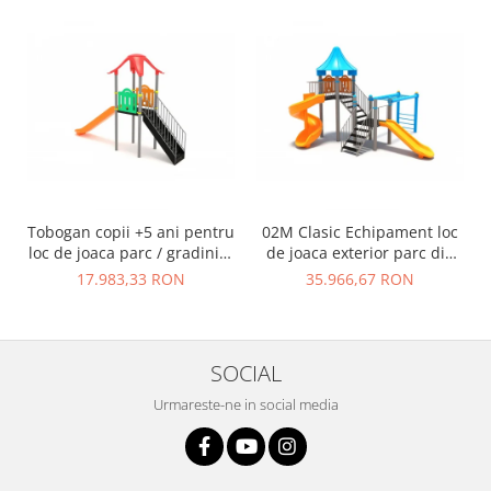
Tobogan copii +5 ani pentru
02M Clasic Echipament loc
loc de joaca parc / gradinita
de joaca exterior parc din
- 01M
metal cu Scara 2 Tobogane
17.983,33 RON
35.966,67 RON
si Cataratoare
SOCIAL
Urmareste-ne in social media