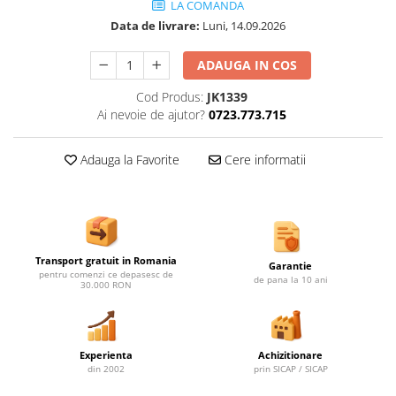
Ghivece de exterior
LA COMANDA
Data de livrare:
Luni, 14.09.2026
Ghivece din beton
Stalpi stradali
ADAUGA IN COS
Stalpi camere video
Cod Produs:
JK1339
Stalpi / bolarzi de delimitare
Ai nevoie de ajutor?
0723.773.715
pentru trotuar
Cismea stradala / gradina
Adauga la Favorite
Cere informatii
Tomberoane si Pubele de Gunoi
Magazie pubele / tomberoane
gunoi
Mobilier urban DIZABILITATI
Transport gratuit in Romania
Garantie
pentru comenzi ce depasesc de
de pana la 10 ani
30.000 RON
Experienta
Achizitionare
din 2002
prin SICAP / SICAP