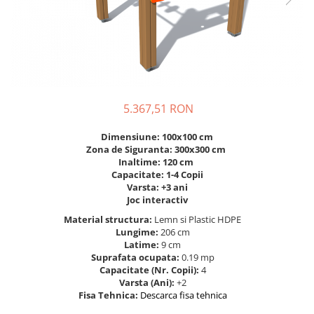
Figurine pe arc
Pardoseli
Echipamente fitness cu Panouri
Leagane pentru copii
Pavele si dale tartan (cauciuc)
Echipamente fitness exterior
Panouri interactive educationale
Tartan turnat
Echipamente fitness pentru batrani
Tobogane exterior
Rastel biciclete
/ adulti
Trambuline exterior
Pergole parcuri
Echipamente fitness pentru copii
Echipamente Terenuri de Sport
Decoratiuni urbane
5.367,51 RON
Cosuri de baschet
Brazi artificiali pentru exterior
Dimensiune: 100x100 cm
Fileu volei / tenis
Decoratiuni de Paste
Zona de Siguranta: 300x300 cm
Inaltime: 120 cm
Mese de Ping Pong
Figurine de craciun pentru exterior
Capacitate: 1-4 Copii
Porti fotbal / handball
Globuri de craciun pentru exterior
Varsta: +3 ani
Joc interactiv
Ornamente de craciun pentru
exterior
Material structura:
Lemn si Plastic HDPE
Lungime:
206 cm
Reni de craciun pentru exterior
Latime:
9 cm
Foisoare
Suprafata ocupata:
0.19 mp
Capacitate (Nr. Copii):
4
Mese picnic
Varsta (Ani):
+2
Fisa Tehnica:
Descarca fisa tehnica
Panouri PUBLICITARE