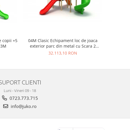
 copii +5
04M Clasic Echipament loc de joaca
05M Clas
 03M
exterior parc din metal cu Scara 2
exteri
Tobogane si Cataratoare
To
32.113,10 RON
SUPORT CLIENTI
Luni - Vineri 09 - 18
0723.773.715
info@juko.ro