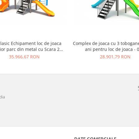
lasic Echipament loc de joaca
Complex de joaca cu 3 tobogane
ior parc din metal cu Scara 2
ani pentru loc de joaca -
Tobogane si Cataratoare
35.966,67 RON
28.901,79 RON
dia