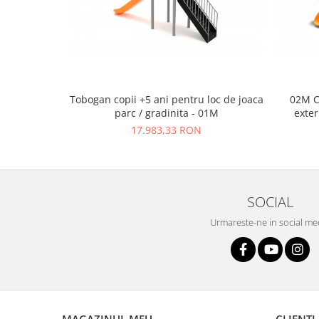
Tobogan copii +5 ani pentru loc de joaca
02M C
parc / gradinita - 01M
exter
17.983,33 RON
SOCIAL
Urmareste-ne in social me