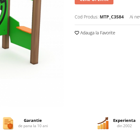
Cod Produs:
MTP_C3584
Ai ne
Adauga la Favorite
Garantie
Experienta
de pana la 10 ani
din 2002