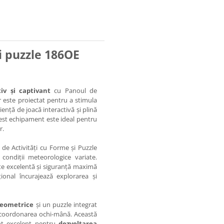
i puzzle 186OE
iv și captivant
cu Panoul de
 este proiectat pentru a stimula
iență de joacă interactivă și plină
cest echipament este ideal pentru
r.
 de Activități cu Forme și Puzzle
condiții meteorologice variate.
te excelentă și siguranță maximă
ional încurajează explorarea și
 geometrice
și un puzzle integrat
i coordonarea ochi-mână. Această
ent excelent pentru
dezvoltarea