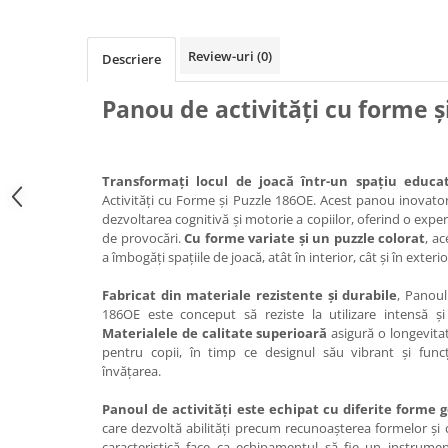
Ghivece de exterior
Ghivece din beton
Review-uri
(0)
Descriere
Stalpi stradali
Stalpi camere video
Panou de activități cu forme ș
Stalpi / bolarzi de delimitare
pentru trotuar
Cismea stradala / gradina
Transformați locul de joacă într-un spațiu educat
Tomberoane si Pubele de Gunoi
Activități cu Forme și Puzzle 186OE. Acest panou inovator
dezvoltarea cognitivă și motorie a copiilor, oferind o exper
Magazie pubele / tomberoane
de provocări.
Cu forme variate și un puzzle colorat
, a
gunoi
a îmbogăți spațiile de joacă, atât în interior, cât și în exterio
Mobilier urban DIZABILITATI
Fabricat din materiale rezistente și durabile
, Panoul
186OE este conceput să reziste la utilizare intensă și 
Materialele de calitate superioară
asigură o longevita
pentru copii, în timp ce designul său vibrant și funcț
învățarea.
Panoul de activități este echipat cu diferite forme
care dezvoltă abilități precum recunoașterea formelor ș
caracteristică face ca echipamentul să fie un instrum