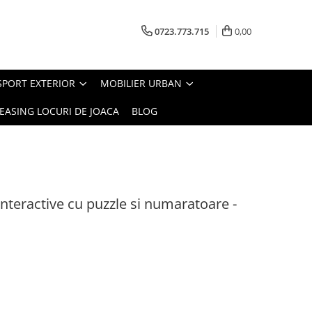
0723.773.715
0,00
SPORT EXTERIOR
MOBILIER URBAN
EASING LOCURI DE JOACA
BLOG
teractive cu puzzle si numaratoare -