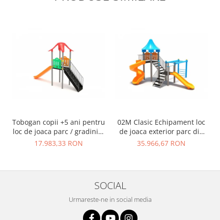
Tobogan copii +5 ani pentru
02M Clasic Echipament loc
loc de joaca parc / gradinita
de joaca exterior parc din
- 01M
metal cu Scara 2 Tobogane
17.983,33 RON
35.966,67 RON
si Cataratoare
SOCIAL
Urmareste-ne in social media