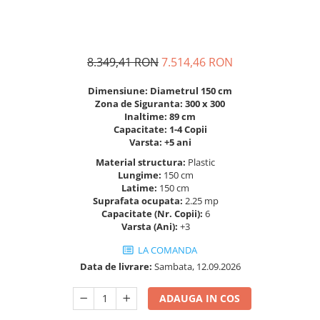
Figurine pe arc
Pardoseli
Echipamente fitness cu Panouri
Leagane pentru copii
Pavele si dale tartan (cauciuc)
Echipamente fitness exterior
Panouri interactive educationale
Tartan turnat
Echipamente fitness pentru batrani
Tobogane exterior
8.349,41 RON
7.514,46 RON
Rastel biciclete
/ adulti
Trambuline exterior
Pergole parcuri
Echipamente fitness pentru copii
Dimensiune: Diametrul 150 cm
Zona de Siguranta: 300 x 300
Echipamente Terenuri de Sport
Decoratiuni urbane
Inaltime: 89 cm
Capacitate: 1-4 Copii
Cosuri de baschet
Brazi artificiali pentru exterior
Varsta: +5 ani
Fileu volei / tenis
Decoratiuni de Paste
Material structura:
Plastic
Mese de Ping Pong
Figurine de craciun pentru exterior
Lungime:
150 cm
Porti fotbal / handball
Globuri de craciun pentru exterior
Latime:
150 cm
Suprafata ocupata:
2.25 mp
Ornamente de craciun pentru
Capacitate (Nr. Copii):
6
exterior
Varsta (Ani):
+3
Reni de craciun pentru exterior
LA COMANDA
Foisoare
Data de livrare:
Sambata, 12.09.2026
Mese picnic
ADAUGA IN COS
Panouri PUBLICITARE