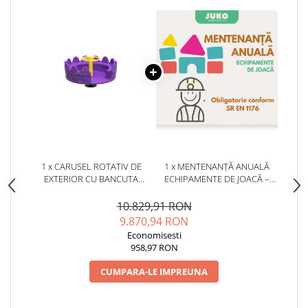
1 x CARUSEL ROTATIV DE
1 x MENTENANȚĂ ANUALĂ
EXTERIOR CU BANCUTA
ECHIPAMENTE DE JOACĂ –
PENTRU COPII MICI - PC-03
SERVICE AUTORIZAT
ECO
CONFORM SR EN 1176
10.829,91 RON
9.870,94 RON
Economisesti
958,97 RON
CUMPARA-LE IMPREUNA