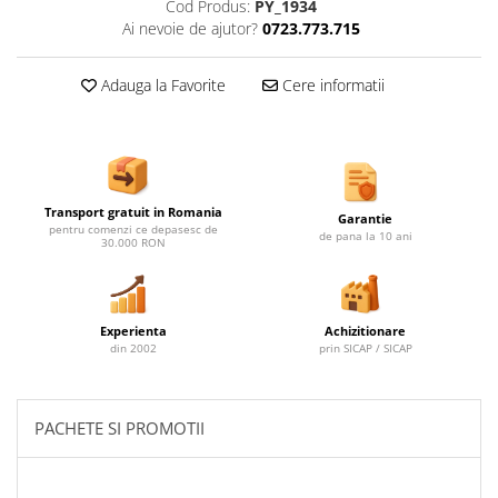
Ghivece de exterior
Cod Produs:
PY_1934
Ai nevoie de ajutor?
0723.773.715
Ghivece din beton
Stalpi stradali
Adauga la Favorite
Cere informatii
Stalpi camere video
Stalpi / bolarzi de delimitare
pentru trotuar
Cismea stradala / gradina
Transport gratuit in Romania
Tomberoane si Pubele de Gunoi
Garantie
pentru comenzi ce depasesc de
de pana la 10 ani
30.000 RON
Magazie pubele / tomberoane
gunoi
Mobilier urban DIZABILITATI
Experienta
Achizitionare
din 2002
prin SICAP / SICAP
PACHETE SI PROMOTII