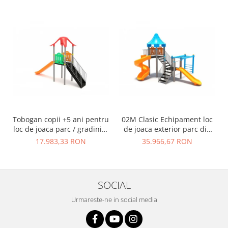
Tobogan copii +5 ani pentru
02M Clasic Echipament loc
loc de joaca parc / gradinita
de joaca exterior parc din
- 01M
metal cu Scara 2 Tobogane
17.983,33 RON
35.966,67 RON
si Cataratoare
SOCIAL
Urmareste-ne in social media