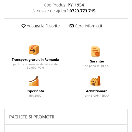
Ghivece de exterior
Cod Produs:
PY_1954
Ghivece din beton
Ai nevoie de ajutor?
0723.773.715
Stalpi stradali
Adauga la Favorite
Cere informatii
Stalpi camere video
Stalpi / bolarzi de delimitare
pentru trotuar
Cismea stradala / gradina
Tomberoane si Pubele de Gunoi
Transport gratuit in Romania
Garantie
pentru comenzi ce depasesc de
de pana la 10 ani
Magazie pubele / tomberoane
30.000 RON
gunoi
Mobilier urban DIZABILITATI
Experienta
Achizitionare
din 2002
prin SICAP / SICAP
PACHETE SI PROMOTII