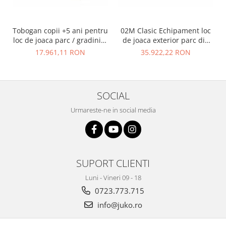
Tobogan copii +5 ani pentru
02M Clasic Echipament loc
loc de joaca parc / gradinita
de joaca exterior parc din
- 01M
metal cu Scara 2 Tobogane
17.961,11 RON
35.922,22 RON
si Cataratoare
SOCIAL
Urmareste-ne in social media
SUPORT CLIENTI
Luni - Vineri 09 - 18
0723.773.715
info@juko.ro