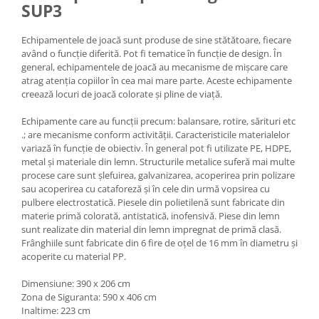
SUP3
Echipamentele de joacă sunt produse de sine stătătoare, fiecare
având o funcție diferită. Pot fi tematice în funcție de design. În
general, echipamentele de joacă au mecanisme de mișcare care
atrag atenția copiilor în cea mai mare parte. Aceste echipamente
creează locuri de joacă colorate și pline de viață.
Echipamente care au funcții precum: balansare, rotire, sărituri etc
.; are mecanisme conform activității. Caracteristicile materialelor
variază în funcție de obiectiv. În general pot fi utilizate PE, HDPE,
metal și materiale din lemn. Structurile metalice suferă mai multe
procese care sunt șlefuirea, galvanizarea, acoperirea prin polizare
sau acoperirea cu cataforeză și în cele din urmă vopsirea cu
pulbere electrostatică. Piesele din polietilenă sunt fabricate din
materie primă colorată, antistatică, inofensivă. Piese din lemn
sunt realizate din material din lemn impregnat de primă clasă.
Frânghiile sunt fabricate din 6 fire de oțel de 16 mm în diametru și
acoperite cu material PP.
Dimensiune: 390 x 206 cm
Zona de Siguranta: 590 x 406 cm
Inaltime: 223 cm