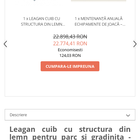
1 x LEAGAN CUIB CU
1 x MENTENANȚĂ ANUALĂ
STRUCTURA DIN LEMN
ECHIPAMENTE DE JOACĂ –
PENTRU PARC SI GRADINITA -
SERVICE AUTORIZAT
SUP3
CONFORM SR EN 1176
22.898,43 RON
22.774,41 RON
Economisesti
124,03 RON
CUMPARA-LE IMPREUNA
Descriere
Leagan cuib cu structura din
lemn pentru parc si gradinita -