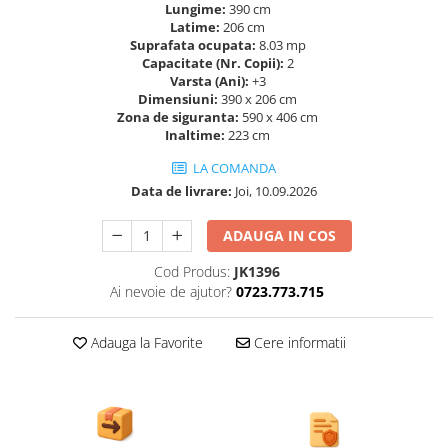
Ghivece de exterior
Lungime:
390 cm
Latime:
206 cm
Ghivece din beton
Suprafata ocupata:
8.03 mp
Stalpi stradali
Capacitate (Nr. Copii):
2
Varsta (Ani):
+3
Stalpi camere video
Dimensiuni:
390 x 206 cm
Zona de siguranta:
590 x 406 cm
Stalpi / bolarzi de delimitare
Inaltime:
223 cm
pentru trotuar
Cismea stradala / gradina
LA COMANDA
Data de livrare:
Joi, 10.09.2026
Tomberoane si Pubele de Gunoi
Magazie pubele / tomberoane
ADAUGA IN COS
gunoi
Cod Produs:
JK1396
Mobilier urban DIZABILITATI
Ai nevoie de ajutor?
0723.773.715
Adauga la Favorite
Cere informatii