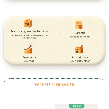
Magazie pubele / tomberoane
gunoi
Mobilier urban
DIZABILITATI
Transport gratuit in Romania
Garantie
pentru comenzi ce depasesc de
de pana la 10 ani
30.000 RON
Experienta
Achizitionare
din 2002
prin SICAP / SICAP
PACHETE SI PROMOTII