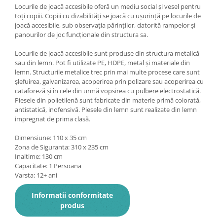
Locurile de joacă accesibile oferă un mediu social și vesel pentru
toți copiii. Copiii cu dizabilități se joacă cu ușurință pe locurile de
joacă accesibile, sub observația părinților, datorită rampelor și
panourilor de joc funcționale din structura sa.
Locurile de joacă accesibile sunt produse din structura metalică
sau din lemn. Pot fi utilizate PE, HDPE, metal și materiale din
lemn. Structurile metalice trec prin mai multe procese care sunt
șlefuirea, galvanizarea, acoperirea prin polizare sau acoperirea cu
cataforeză și în cele din urmă vopsirea cu pulbere electrostatică.
Piesele din polietilenă sunt fabricate din materie primă colorată,
antistatică, inofensivă. Piesele din lemn sunt realizate din lemn
impregnat de prima clasă.
Dimensiune: 110 x 35 cm
Zona de Siguranta: 310 x 235 cm
Inaltime: 130 cm
Capacitate: 1 Persoana
Varsta: 12+ ani
Informatii conformitate
produs