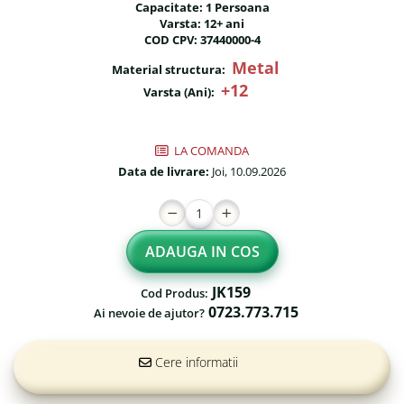
Capacitate: 1 Persoana
Fileu volei / tenis
Reni de craciun pentru exterior
Varsta: 12+ ani
COD CPV: 37440000-4
Mese de Ping Pong
Foisoare
Metal
Material structura:
Porti fotbal / handball
Mese picnic
+12
Varsta (Ani):
Panouri PUBLICITARE
Ghivece de exterior
LA COMANDA
Data de livrare:
Joi, 10.09.2026
Ghivece din beton
Stalpi stradali
Stalpi camere video
ADAUGA IN COS
Stalpi / bolarzi de delimitare
pentru trotuar
JK159
Cod Produs:
0723.773.715
Ai nevoie de ajutor?
Cismea stradala / gradina
Tomberoane si Pubele de
Cere informatii
Gunoi