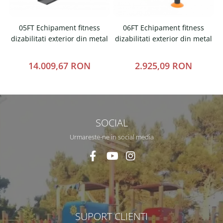
05FT Echipament fitness
06FT Echipament fitness
dizabilitati exterior din metal
dizabilitati exterior din metal
d
14.009,67 RON
2.925,09 RON
SOCIAL
Urmareste-ne in social media
SUPORT CLIENTI