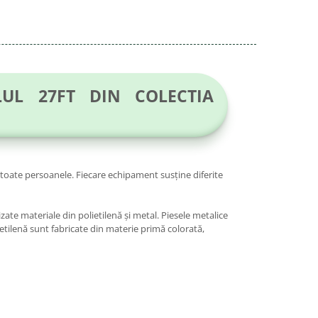
UL 27FT DIN COLECTIA
u toate persoanele. Fiecare echipament susține diferite
zate materiale din polietilenă și metal. Piesele metalice
ietilenă sunt fabricate din materie primă colorată,