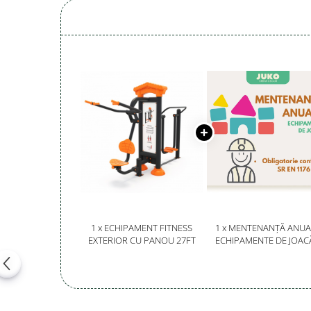
Magazie pubele / tomberoane
gunoi
Mobilier urban
DIZABILITATI
1 x ECHIPAMENT FITNESS
1 x MENTENANȚĂ ANUA
EXTERIOR CU PANOU 27FT
ECHIPAMENTE DE JOAC
SERVICE AUTORIZAT
CONFORM SR EN 117