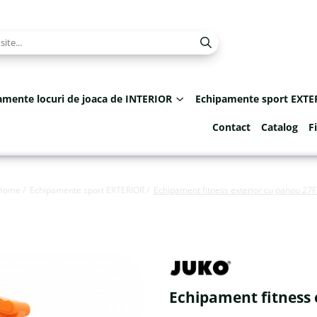
amente locuri de joaca de INTERIOR
Echipamente sport EXTE
Contact
Catalog
F
Home /
Echipamente sport EXTERIOR /
Echipament fitness exterior cu panou 27F
Echipament fitness 