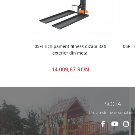
05FT Echipament fitness dizabilitati
06FT E
exterior din metal
14.009,67 RON
SOCIAL
Urmareste-ne in social me