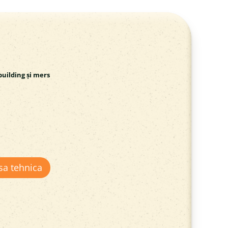
uilding și mers
sa tehnica