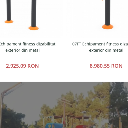
chipament fitness dizabilitati
07FT Echipament fitness dizab
exterior din metal
exterior din metal
2.925,09 RON
8.980,55 RON
dia