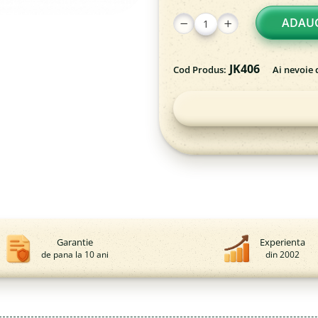
ADAUG
JK406
Cod Produs:
Ai nevoie 
Garantie
Experienta
de pana la 10 ani
din 2002