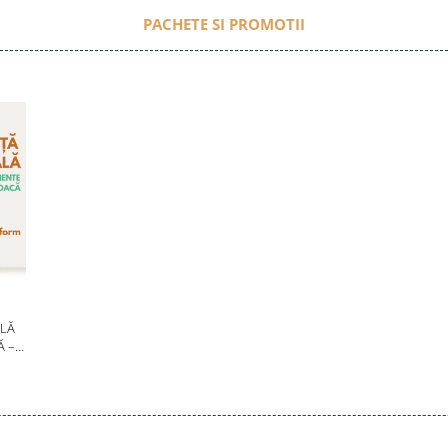
PACHETE SI PROMOTII
LĂ
Ă –
6