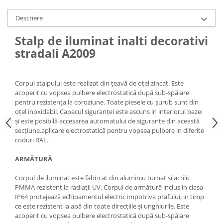
Descriere
Stalp de iluminat inalti decorativi
stradali A2009
Corpul stalpului este realizat din țeavă de oțel zincat. Este
acoperit cu vopsea pulbere electrostatică după sub-spălare
pentru rezistența la coroziune. Toate piesele cu șurub sunt din
oțel inoxidabil. Capacul siguranței este ascuns in interiorul bazei
și este posibilă accesarea automatului de siguranțe din această
secțiune.aplicare electrostatică pentru vopsea pulbere in diferite
coduri RAL.
ARMĂTURĂ
Corpul de iluminat este fabricat din aluminiu turnat și acrilic
PMMA rezistent la radiații UV. Corpul de armătură inclus in clasa
IP64 protejează echipamentul electric impotriva prafului, in timp
ce este rezistent la apă din toate direcțiile și unghiurile. Este
acoperit cu vopsea pulbere electrostatică după sub-spălare