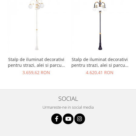
Stalp de iluminat decorativi
Stalp de iluminat decorativi
pentru strazi, alei si parcuri
pentru strazi, alei si parcuri
- A2002
- A2003
3.659,62 RON
4.620,41 RON
SOCIAL
Urmareste-ne in social media