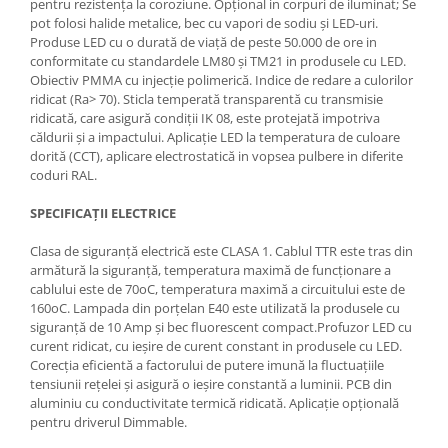
pentru rezistența la coroziune. Opțional in corpuri de iluminat; Se
pot folosi halide metalice, bec cu vapori de sodiu și LED-uri.
Produse LED cu o durată de viață de peste 50.000 de ore in
conformitate cu standardele LM80 și TM21 in produsele cu LED.
Obiectiv PMMA cu injecție polimerică. Indice de redare a culorilor
ridicat (Ra> 70). Sticla temperată transparentă cu transmisie
ridicată, care asigură condiții IK 08, este protejată impotriva
căldurii și a impactului. Aplicație LED la temperatura de culoare
dorită (CCT), aplicare electrostatică in vopsea pulbere in diferite
coduri RAL.
SPECIFICAȚII ELECTRICE
Clasa de siguranță electrică este CLASA 1. Cablul TTR este tras din
armătură la siguranță, temperatura maximă de funcționare a
cablului este de 70oC, temperatura maximă a circuitului este de
160oC. Lampada din porțelan E40 este utilizată la produsele cu
siguranță de 10 Amp și bec fluorescent compact.Profuzor LED cu
curent ridicat, cu ieșire de curent constant in produsele cu LED.
Corecția eficientă a factorului de putere imună la fluctuațiile
tensiunii rețelei și asigură o ieșire constantă a luminii. PCB din
aluminiu cu conductivitate termică ridicată. Aplicație opțională
pentru driverul Dimmable.