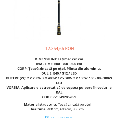
Figurine pe arc
Pardoseli
Echipamente fitness cu Panouri
Leagane pentru copii
Pavele si dale tartan (cauciuc)
Echipamente fitness exterior
Panouri interactive educationale
Tartan turnat
Echipamente fitness pentru batrani
Tobogane exterior
Rastel biciclete
/ adulti
Trambuline exterior
Pergole parcuri
Echipamente fitness pentru copii
Echipamente Terenuri de Sport
Decoratiuni urbane
Cosuri de baschet
12.264,66 RON
Brazi artificiali pentru exterior
Fileu volei / tenis
Decoratiuni de Paste
DIMENSIUNI: Lățime: 270 cm
Mese de Ping Pong
Figurine de craciun pentru exterior
INALTIME: 600 - 700 - 800 cm
Porti fotbal / handball
CORP: Țeavă zincată pe oțel. Plinta din aluminiu.
Globuri de craciun pentru exterior
DULIE: E40 / G12 / LED
Ornamente de craciun pentru
PUTERE (W): 2 x 250W 2 x 400W / 2 x 70W 2 x 150W / 60 - 80 - 100W
exterior
LED
VOPSEA: Aplicare electrostatică de vopsea pulbere în codurile
Reni de craciun pentru exterior
RAL
Foisoare
COD CPV: 34928520-9
Mese picnic
Material structura:
Țeavă zincată pe oțel
Inaltime:
400 cm, 600 cm, 800 cm
Panouri PUBLICITARE
LA COMANDA