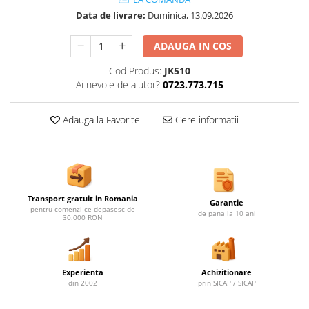
Ghivece de exterior
Data de livrare:
Duminica, 13.09.2026
Ghivece din beton
Stalpi stradali
ADAUGA IN COS
Stalpi camere video
Cod Produs:
JK510
Stalpi / bolarzi de delimitare
Ai nevoie de ajutor?
0723.773.715
pentru trotuar
Cismea stradala / gradina
Adauga la Favorite
Cere informatii
Tomberoane si Pubele de Gunoi
Magazie pubele / tomberoane
gunoi
Mobilier urban DIZABILITATI
Transport gratuit in Romania
Garantie
pentru comenzi ce depasesc de
de pana la 10 ani
30.000 RON
Experienta
Achizitionare
din 2002
prin SICAP / SICAP