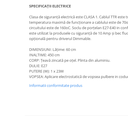
SPECIFICAȚII ELECTRICE
Clasa de siguranță electrică este CLASA 1. Cablul TTR este t
temperatura maximă de funcționare a cablului este de 7
circuitului este de 160oC. Soclu de porțelan E27-E40 in c
este utilizat la produsele cu siguranță de 10 Amp și bec fl
opțională pentru driverul Dimmable.
DIMENSIUNI: Lățime: 60 cm
INALTIME: 450 cm
CORP: Țeavă zincată pe oțel. Plinta din aluminiu.
DULIE: E27
PUTERE (W): 1 x 23W
VOPSEA: Aplicare electrostatică de vopsea pulbere in codu
Informatii conformitate produs