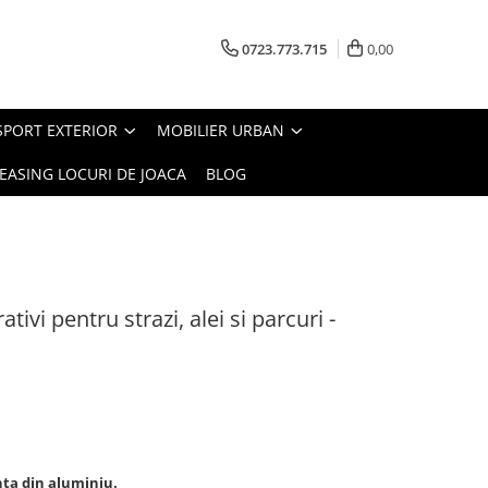
0723.773.715
0,00
SPORT EXTERIOR
MOBILIER URBAN
EASING LOCURI DE JOACA
BLOG
tivi pentru strazi, alei si parcuri -
nta din aluminiu.