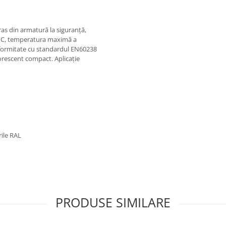
ras din armatură la siguranță,
0oC, temperatura maximă a
onformitate cu standardul EN60238
uorescent compact. Aplicație
rile RAL
PRODUSE SIMILARE