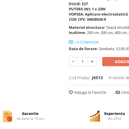
DULIE: E27
PUTERE (W): 1 x 23W
VOPSEA: Aplicare electrostatică
COD CPV: 34928520-9
Material structura:
Țeavă zincată
Inaltime:
200 cm, 300 cm, 400 cm,
LA COMANDA
Data de livrare:
Sambata, 12.09.2
ADAUG
Cod Produs:
JK513
Ai nevoie d
Adauga la Favorite
Cere 
Garantie
Experienta
de pana la 10 ani
din 2002