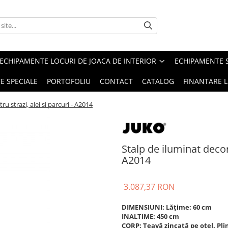
ECHIPAMENTE LOCURI DE JOACA DE INTERIOR
ECHIPAMENTE 
E SPECIALE
PORTOFOLIU
CONTACT
CATALOG
FINANTARE L
u strazi, alei si parcuri - A2014
Stalp de iluminat decora
A2014
3.087,37 RON
DIMENSIUNI: Lățime: 60 cm
INALTIME: 450 cm
CORP: Țeavă zincată pe oțel. Pli