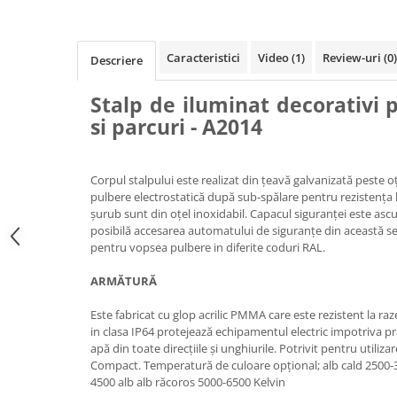
Ghivece de exterior
Ghivece din beton
Stalpi stradali
Caracteristici
Video
(1)
Review-uri
(0)
Descriere
Stalpi camere video
Stalp de iluminat decorativi p
Stalpi / bolarzi de delimitare
si parcuri - A2014
pentru trotuar
Cismea stradala / gradina
Tomberoane si Pubele de Gunoi
Corpul stalpului este realizat din țeavă galvanizată peste o
pulbere electrostatică după sub-spălare pentru rezistența 
Magazie pubele / tomberoane
șurub sunt din oțel inoxidabil. Capacul siguranței este ascun
gunoi
posibilă accesarea automatului de siguranțe din această sec
Mobilier urban DIZABILITATI
pentru vopsea pulbere in diferite coduri RAL.
ARMĂTURĂ
Este fabricat cu glop acrilic PMMA care este rezistent la ra
in clasa IP64 protejează echipamentul electric impotriva praf
apă din toate direcțiile și unghiurile. Potrivit pentru utili
Compact. Temperatură de culoare opțional; alb cald 2500-3
4500 alb alb răcoros 5000-6500 Kelvin