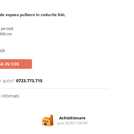
 de vopsea pulbere în codurile RAL
 pe oțel
 450 cm
026
A IN COS
e ajutor?
0723.773.715
informatii
Achizitionare
prin SICAP / SICAP