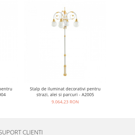
 pentru
Stalp de iluminat decorativi pentru
Stalp de
2004
strazi, alei si parcuri - A2005
straz
9.064,23 RON
SUPORT CLIENTI