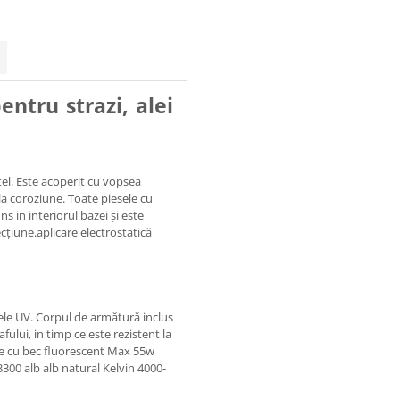
entru strazi, alei
țel. Este acoperit cu vopsea
la coroziune. Toate piesele cu
s in interiorul bazei și este
țiune.aplicare electrostatică
zele UV. Corpul de armătură inclus
ului, in timp ce este rezistent la
zare cu bec fluorescent Max 55w
300 alb alb natural Kelvin 4000-