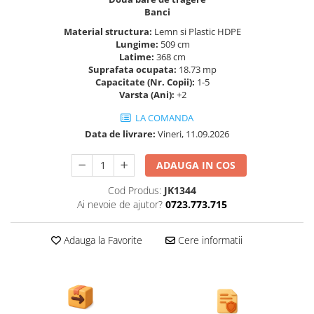
Ghivece de exterior
Banci
Ghivece din beton
Material structura:
Lemn si Plastic HDPE
Stalpi stradali
Lungime:
509 cm
Latime:
368 cm
Stalpi camere video
Suprafata ocupata:
18.73 mp
Capacitate (Nr. Copii):
1-5
Stalpi / bolarzi de delimitare
Varsta (Ani):
+2
pentru trotuar
Cismea stradala / gradina
LA COMANDA
Data de livrare:
Vineri, 11.09.2026
Tomberoane si Pubele de Gunoi
Magazie pubele / tomberoane
ADAUGA IN COS
gunoi
Cod Produs:
JK1344
Mobilier urban DIZABILITATI
Ai nevoie de ajutor?
0723.773.715
Adauga la Favorite
Cere informatii