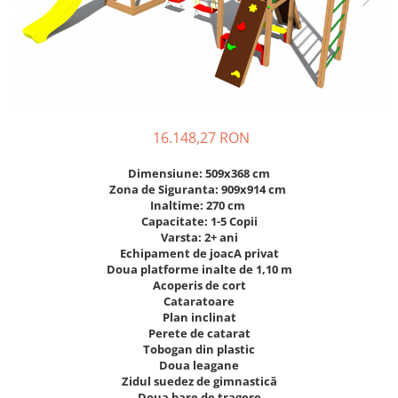
Figurine pe arc
Pardoseli
Echipamente fitness cu Panouri
Leagane pentru copii
Pavele si dale tartan (cauciuc)
Echipamente fitness exterior
Panouri interactive educationale
Tartan turnat
Echipamente fitness pentru batrani
Tobogane exterior
Rastel biciclete
/ adulti
Trambuline exterior
Pergole parcuri
Echipamente fitness pentru copii
Echipamente Terenuri de Sport
Decoratiuni urbane
16.148,27 RON
Cosuri de baschet
Brazi artificiali pentru exterior
Dimensiune: 509x368 cm
Fileu volei / tenis
Decoratiuni de Paste
Zona de Siguranta: 909x914 cm
Inaltime: 270 cm
Mese de Ping Pong
Figurine de craciun pentru exterior
Capacitate: 1-5 Copii
Porti fotbal / handball
Globuri de craciun pentru exterior
Varsta: 2+ ani
Echipament de joacA privat
Ornamente de craciun pentru
Doua platforme inalte de 1,10 m
exterior
Acoperis de cort
Reni de craciun pentru exterior
Cataratoare
Plan inclinat
Foisoare
Perete de catarat
Mese picnic
Tobogan din plastic
Doua leagane
Panouri PUBLICITARE
Zidul suedez de gimnastică
Doua bare de tragere