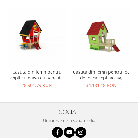
Casuta din lemn pentru
Casuta din lemn pentru loc
copii cu masa cu bancute
de joaca copii acasa,
pentru exterior - 42A
gradina sau curte 43A
28.901,79 RON
34.181,18 RON
SOCIAL
Urmareste-ne in social media