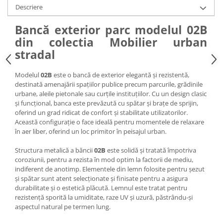
Descriere
Bancă exterior parc modelul 02B
din colectia Mobilier urban
stradal
Modelul
02B
este o bancă de exterior elegantă și rezistentă,
destinată amenajării spațiilor publice precum parcurile, grădinile
urbane, aleile pietonale sau curțile instituțiilor. Cu un design clasic
și funcțional, banca este prevăzută cu spătar și brațe de sprijin,
oferind un grad ridicat de confort și stabilitate utilizatorilor.
Această configurație o face ideală pentru momentele de relaxare
în aer liber, oferind un loc primitor în peisajul urban.
Structura metalică a băncii
02B
este solidă și tratată împotriva
coroziunii, pentru a rezista în mod optim la factorii de mediu,
indiferent de anotimp. Elementele din lemn folosite pentru șezut
și spătar sunt atent selecționate și finisate pentru a asigura
durabilitate și o estetică plăcută. Lemnul este tratat pentru
rezistență sporită la umiditate, raze UV și uzură, păstrându-și
aspectul natural pe termen lung.