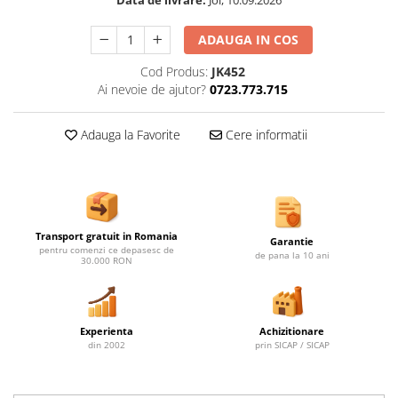
Data de livrare:
Joi, 10.09.2026
Ghivece de exterior
Ghivece din beton
ADAUGA IN COS
Stalpi stradali
Cod Produs:
JK452
Stalpi camere video
Ai nevoie de ajutor?
0723.773.715
Stalpi / bolarzi de delimitare
pentru trotuar
Adauga la Favorite
Cere informatii
Cismea stradala / gradina
Tomberoane si Pubele de Gunoi
Magazie pubele / tomberoane
gunoi
Transport gratuit in Romania
Mobilier urban DIZABILITATI
Garantie
pentru comenzi ce depasesc de
de pana la 10 ani
30.000 RON
Experienta
Achizitionare
din 2002
prin SICAP / SICAP