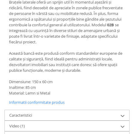
Brațele laterale oferă un sprijin util în momentul așezării și
ridicării, fiind deosebit de apreciate în zonele publice frecventate
de persoane în vârstă sau cu mobilitate redusă. În plus, forma
ergonomică a spătarului și proporțiile bine gândite ale șezutului
contribuie la confortul general al utilizatorului. Modelul
02B
se
integrează cu ușurință în diverse stiluri de amenajare urbană și
poate fi livrat într-o varietate de finisaje, adaptate specificului
fiecărui proiect.
Această bancă este produsă conform standardelor europene de
calitate și siguranță, fiind ideală pentru administrații locale,
dezvoltatori imobiliari sau instituții care doresc să ofere spații
publice funcționale, moderne și durabile.
Dimensiune: 150 x 60 cm
Inaltime: 85 cm
Material: Lemn si Metal
Informatii conformitate produs
Caracteristici
Video
(1)