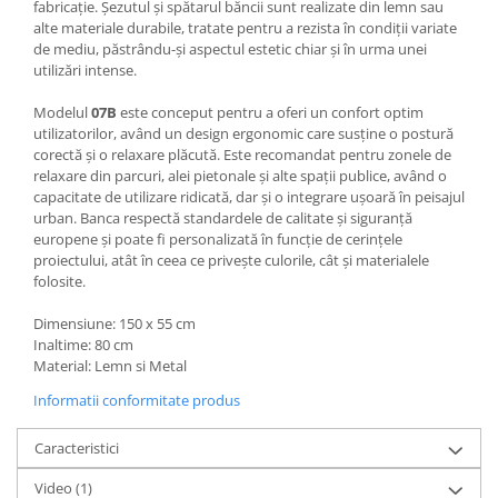
fabricație. Șezutul și spătarul băncii sunt realizate din lemn sau
alte materiale durabile, tratate pentru a rezista în condiții variate
de mediu, păstrându-și aspectul estetic chiar și în urma unei
utilizări intense.
Modelul
07B
este conceput pentru a oferi un confort optim
utilizatorilor, având un design ergonomic care susține o postură
corectă și o relaxare plăcută. Este recomandat pentru zonele de
relaxare din parcuri, alei pietonale și alte spații publice, având o
capacitate de utilizare ridicată, dar și o integrare ușoară în peisajul
urban. Banca respectă standardele de calitate și siguranță
europene și poate fi personalizată în funcție de cerințele
proiectului, atât în ceea ce privește culorile, cât și materialele
folosite.
Dimensiune: 150 x 55 cm
Inaltime: 80 cm
Material: Lemn si Metal
Informatii conformitate produs
Caracteristici
Video
(1)