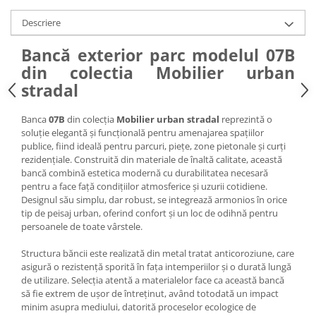
Descriere
Bancă exterior parc modelul 07B
din colectia Mobilier urban
stradal
Banca
07B
din colecția
Mobilier urban stradal
reprezintă o
soluție elegantă și funcțională pentru amenajarea spațiilor
publice, fiind ideală pentru parcuri, piețe, zone pietonale și curți
rezidențiale. Construită din materiale de înaltă calitate, această
bancă combină estetica modernă cu durabilitatea necesară
pentru a face față condițiilor atmosferice și uzurii cotidiene.
Designul său simplu, dar robust, se integrează armonios în orice
tip de peisaj urban, oferind confort și un loc de odihnă pentru
persoanele de toate vârstele.
Structura băncii este realizată din metal tratat anticoroziune, care
asigură o rezistență sporită în fața intemperiilor și o durată lungă
de utilizare. Selecția atentă a materialelor face ca această bancă
să fie extrem de ușor de întreținut, având totodată un impact
minim asupra mediului, datorită proceselor ecologice de