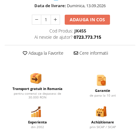
Ghivece de exterior
Data de livrare:
Duminica, 13.09.2026
Ghivece din beton
Stalpi stradali
ADAUGA IN COS
Stalpi camere video
Cod Produs:
JK455
Stalpi / bolarzi de delimitare
Ai nevoie de ajutor?
0723.773.715
pentru trotuar
Cismea stradala / gradina
Adauga la Favorite
Cere informatii
Tomberoane si Pubele de Gunoi
Magazie pubele / tomberoane
gunoi
Mobilier urban DIZABILITATI
Transport gratuit in Romania
Garantie
pentru comenzi ce depasesc de
de pana la 10 ani
30.000 RON
Experienta
Achizitionare
din 2002
prin SICAP / SICAP