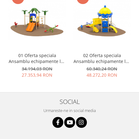
01 Oferta speciala
02 Oferta speciala
Ansamblu echipamente loc
Ansamblu echipamente loc
de joaca Scara Tobogan
de joaca Scara 2 Tobogane
34.194,03 RON
60.340,24 RON
Cataratoare Leagan
Cataratoare Figurina arc
27.353,94 RON
48.272,20 RON
Balansoar Figurina arc
Carusel
SOCIAL
Urmareste-ne in social media