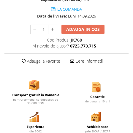
Ghivece de exterior
LA COMANDA
Ghivece din beton
Data de livrare:
Luni, 14.09.2026
Stalpi stradali
Stalpi camere video
ADAUGA IN COS
Stalpi / bolarzi de delimitare
Cod Produs:
JK768
pentru trotuar
Ai nevoie de ajutor?
0723.773.715
Cismea stradala / gradina
Tomberoane si Pubele de Gunoi
Adauga la Favorite
Cere informatii
Magazie pubele / tomberoane
gunoi
Mobilier urban DIZABILITATI
Transport gratuit in Romania
Garantie
pentru comenzi ce depasesc de
de pana la 10 ani
30.000 RON
Experienta
Achizitionare
din 2002
prin SICAP / SICAP