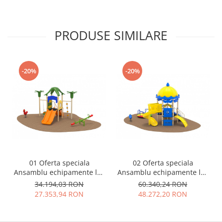
PRODUSE SIMILARE
-20%
-20%
01 Oferta speciala
02 Oferta speciala
Ansamblu echipamente loc
Ansamblu echipamente loc
de joaca Scara Tobogan
de joaca Scara 2 Tobogane
34.194,03 RON
60.340,24 RON
Cataratoare Leagan
Cataratoare Figurina arc
27.353,94 RON
48.272,20 RON
Balansoar Figurina arc
Carusel