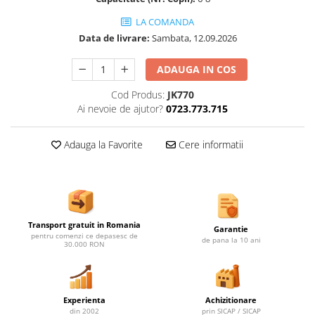
Ghivece de exterior
LA COMANDA
Ghivece din beton
Data de livrare:
Sambata, 12.09.2026
Stalpi stradali
Stalpi camere video
ADAUGA IN COS
Stalpi / bolarzi de delimitare
Cod Produs:
JK770
pentru trotuar
Ai nevoie de ajutor?
0723.773.715
Cismea stradala / gradina
Tomberoane si Pubele de Gunoi
Adauga la Favorite
Cere informatii
Magazie pubele / tomberoane
gunoi
Mobilier urban DIZABILITATI
Transport gratuit in Romania
Garantie
pentru comenzi ce depasesc de
de pana la 10 ani
30.000 RON
Experienta
Achizitionare
din 2002
prin SICAP / SICAP