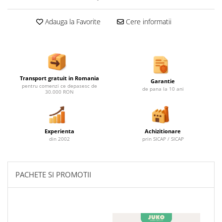
Ghivece de exterior
Ghivece din beton
Adauga la Favorite
Cere informatii
Stalpi stradali
Stalpi camere video
Stalpi / bolarzi de delimitare
pentru trotuar
Transport gratuit in Romania
Cismea stradala / gradina
Garantie
pentru comenzi ce depasesc de
de pana la 10 ani
30.000 RON
Tomberoane si Pubele de Gunoi
Magazie pubele / tomberoane
gunoi
Experienta
Achizitionare
Mobilier urban DIZABILITATI
din 2002
prin SICAP / SICAP
PACHETE SI PROMOTII