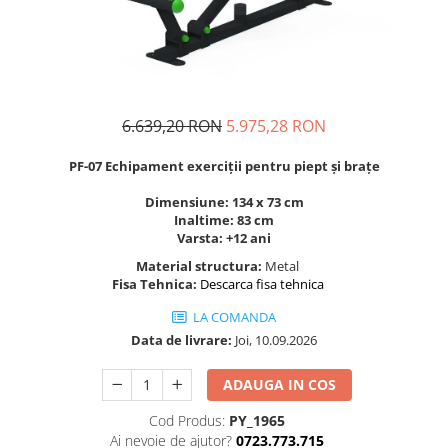
Figurine pe arc
Pardoseli
Echipamente fitness cu Panouri
Leagane pentru copii
Pavele si dale tartan (cauciuc)
Echipamente fitness exterior
Panouri interactive educationale
Tartan turnat
Echipamente fitness pentru batrani
Tobogane exterior
Rastel biciclete
/ adulti
Trambuline exterior
Pergole parcuri
6.639,20 RON
5.975,28 RON
Echipamente fitness pentru copii
Echipamente Terenuri de Sport
Decoratiuni urbane
PF-07 Echipament exerciții pentru piept și brațe
Cosuri de baschet
Brazi artificiali pentru exterior
Dimensiune: 134 x 73 cm
Fileu volei / tenis
Decoratiuni de Paste
Inaltime: 83 cm
Mese de Ping Pong
Figurine de craciun pentru exterior
Varsta: +12 ani
Porti fotbal / handball
Globuri de craciun pentru exterior
Material structura:
Metal
Fisa Tehnica:
Descarca fisa tehnica
Ornamente de craciun pentru
exterior
LA COMANDA
Reni de craciun pentru exterior
Data de livrare:
Joi, 10.09.2026
Foisoare
ADAUGA IN COS
Mese picnic
Cod Produs:
PY_1965
Panouri PUBLICITARE
Ai nevoie de ajutor?
0723.773.715