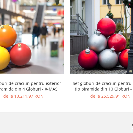
buri de craciun pentru exterior
Set globuri de craciun pentru 
iramida din 4 Globuri - X-MAS
tip piramida din 10 Globuri 
de la 10.211,97 RON
de la 25.529,91 RON