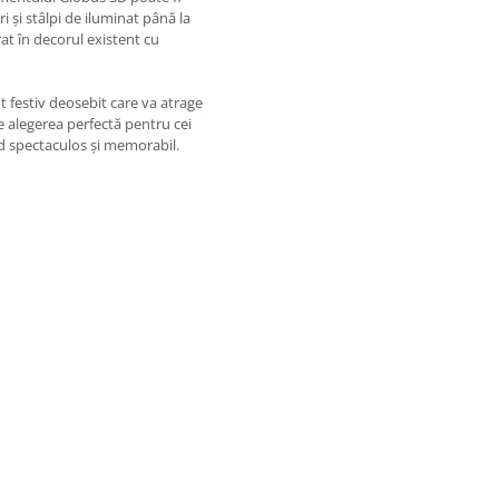
ri și stâlpi de iluminat până la
rat în decorul existent cu
t festiv deosebit care va atrage
te alegerea perfectă pentru cei
d spectaculos și memorabil.