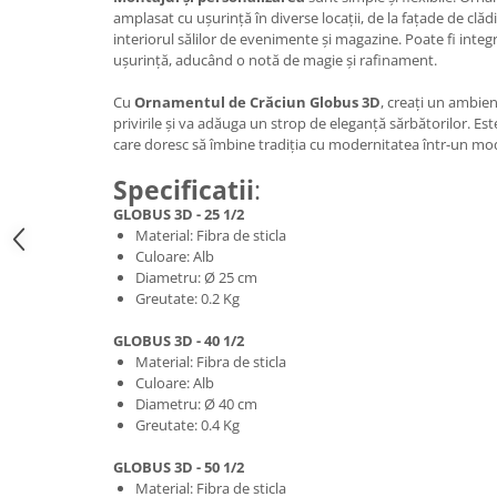
amplasat cu ușurință în diverse locații, de la fațade de clădi
interiorul sălilor de evenimente și magazine. Poate fi integ
ușurință, aducând o notă de magie și rafinament.
Cu
Ornamentul de Crăciun Globus 3D
, creați un ambien
privirile și va adăuga un strop de eleganță sărbătorilor. Es
care doresc să îmbine tradiția cu modernitatea într-un mo
Specificatii
:
GLOBUS 3D - 25 1/2
Material: Fibra de sticla
Culoare: Alb
Diametru: Ø 25 cm
Greutate: 0.2 Kg
GLOBUS 3D - 40 1/2
Material: Fibra de sticla
Culoare: Alb
Diametru: Ø 40 cm
Greutate: 0.4 Kg
GLOBUS 3D - 50 1/2
Material: Fibra de sticla