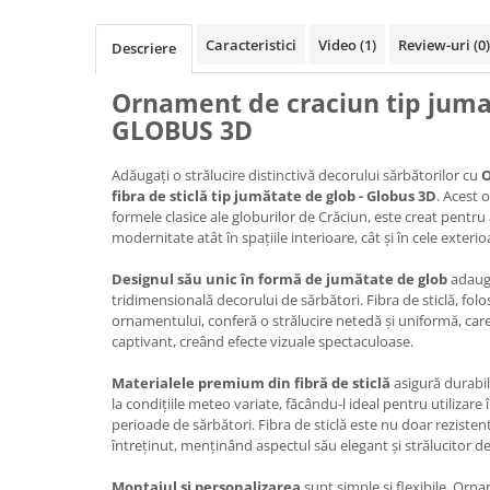
Ghivece de exterior
Ghivece din beton
Caracteristici
Video
(1)
Review-uri
(0)
Descriere
Stalpi stradali
Ornament de craciun tip jumat
Stalpi camere video
GLOBUS 3D
Stalpi / bolarzi de delimitare
pentru trotuar
Adăugați o strălucire distinctivă decorului sărbătorilor cu
O
Cismea stradala / gradina
fibra de sticlă tip jumătate de glob - Globus 3D
. Acest 
Tomberoane si Pubele de Gunoi
formele clasice ale globurilor de Crăciun, este creat pentru
modernitate atât în spațiile interioare, cât și în cele exterio
Magazie pubele / tomberoane
gunoi
Designul său unic în formă de jumătate de glob
adaugă
Mobilier urban DIZABILITATI
tridimensională decorului de sărbători. Fibra de sticlă, folo
ornamentului, conferă o strălucire netedă și uniformă, car
captivant, creând efecte vizuale spectaculoase.
Materialele premium din fibră de sticlă
asigură durabil
la condițiile meteo variate, făcându-l ideal pentru utilizare î
perioade de sărbători. Fibra de sticlă este nu doar rezistent
întreținut, menținând aspectul său elegant și strălucitor de
Montajul și personalizarea
sunt simple și flexibile. Orn