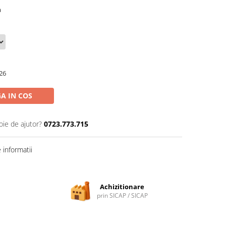
a
26
A IN COS
oie de ajutor?
0723.773.715
informatii
Achizitionare
prin SICAP / SICAP