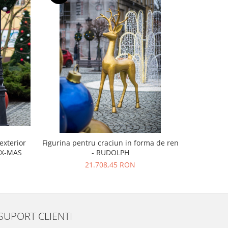
exterior
Figurina pentru craciun in forma de ren
Brad artif
- X-MAS
- RUDOLPH
de s
21.708,45 RON
SUPORT CLIENTI