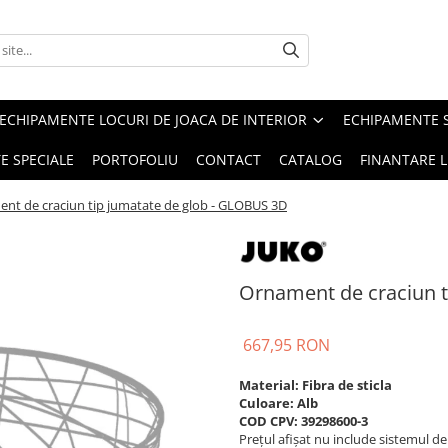
ECHIPAMENTE LOCURI DE JOACA DE INTERIOR
ECHIPAMENTE 
E SPECIALE
PORTOFOLIU
CONTACT
CATALOG
FINANTARE L
nt de craciun tip jumatate de glob - GLOBUS 3D
Ornament de craciun t
667,95 RON
Material: Fibra de sticla
Culoare: Alb
COD CPV: 39298600-3
Prețul afișat nu include sistemul de