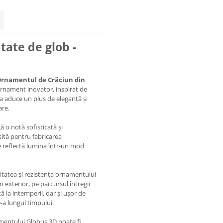
ate de glob -
rnamentul de Crăciun din
ornament inovator, inspirat de
 a aduce un plus de eleganță și
are.
 o notă sofisticată și
sită pentru fabricarea
e reflectă lumina într-un mod
itatea și rezistența ornamentului
n exterior, pe parcursul întregii
ă la intemperii, dar și ușor de
-a lungul timpului.
amentului Globus 3D poate fi