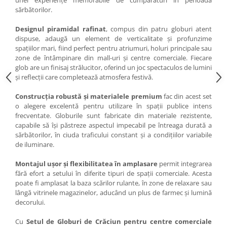
unei experiențe memorabile de cumpărături în perioada
sărbătorilor.
Designul piramidal rafinat
, compus din patru globuri atent
dispuse, adaugă un element de verticalitate și profunzime
spațiilor mari, fiind perfect pentru atriumuri, holuri principale sau
zone de întâmpinare din mall-uri și centre comerciale. Fiecare
glob are un finisaj strălucitor, oferind un joc spectaculos de lumini
și reflecții care completează atmosfera festivă.
Construcția robustă și materialele premium
fac din acest set
o alegere excelentă pentru utilizare în spații publice intens
frecventate. Globurile sunt fabricate din materiale rezistente,
capabile să își păstreze aspectul impecabil pe întreaga durată a
sărbătorilor, în ciuda traficului constant și a condițiilor variabile
de iluminare.
Montajul ușor și flexibilitatea în amplasare
permit integrarea
fără efort a setului în diferite tipuri de spații comerciale. Acesta
poate fi amplasat la baza scărilor rulante, în zone de relaxare sau
lângă vitrinele magazinelor, aducând un plus de farmec și lumină
decorului.
Cu
Setul de Globuri de Crăciun pentru centre comerciale