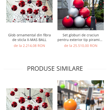
Glob ornamental din fibra
Set globuri de craciun
de sticla X-MAS BALL
pentru exterior tip piramida
din 10 Globuri - X-MAS
de la 2.214,08 RON
de la 25.510,00 RON
PRODUSE SIMILARE