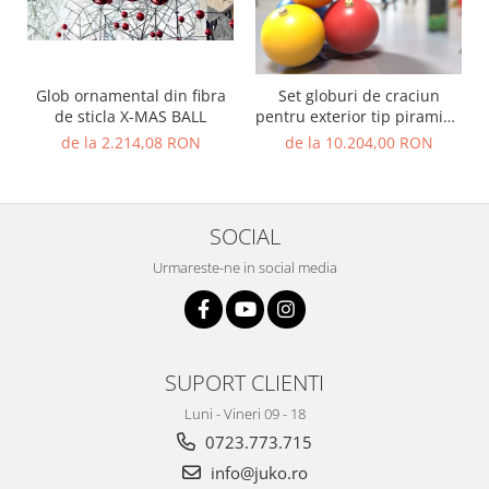
Glob ornamental din fibra
Set globuri de craciun
de sticla X-MAS BALL
pentru exterior tip piramida
din 4 Globuri - X-MAS
de la 2.214,08 RON
de la 10.204,00 RON
SOCIAL
Urmareste-ne in social media
SUPORT CLIENTI
Luni - Vineri 09 - 18
0723.773.715
info@juko.ro