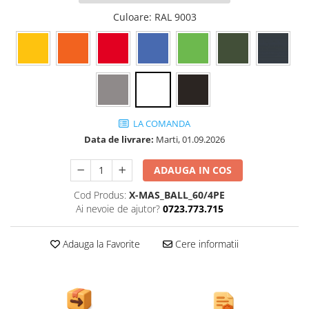
Ghivece de exterior
Culoare
: RAL 9003
Ghivece din beton
Stalpi stradali
Stalpi camere video
Stalpi / bolarzi de delimitare
pentru trotuar
Cismea stradala / gradina
LA COMANDA
Tomberoane si Pubele de Gunoi
Data de livrare:
Marti, 01.09.2026
Magazie pubele / tomberoane
gunoi
ADAUGA IN COS
Mobilier urban DIZABILITATI
Cod Produs:
X-MAS_BALL_60/4PE
Ai nevoie de ajutor?
0723.773.715
Adauga la Favorite
Cere informatii