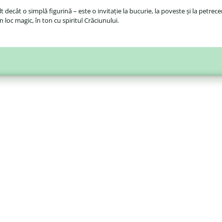
 decât o simplă figurină – este o invitație la bucurie, la poveste și la petre
loc magic, în ton cu spiritul Crăciunului.