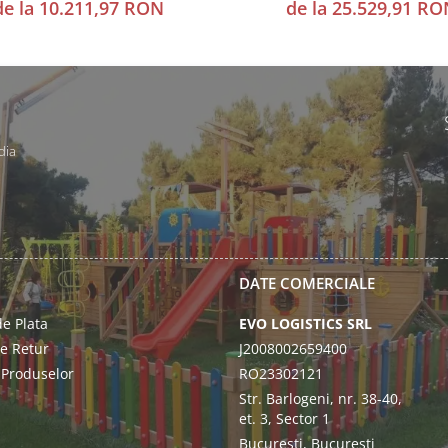
de la 10.211,97 RON
de la 25.529,91 RO
dia
DATE COMERCIALE
e Plata
EVO LOGISTICS SRL
de Retur
J2008002659400
 Produselor
RO23302121
Str. Barlogeni, nr. 38-40,
et. 3, Sector 1
Bucuresti, Bucuresti