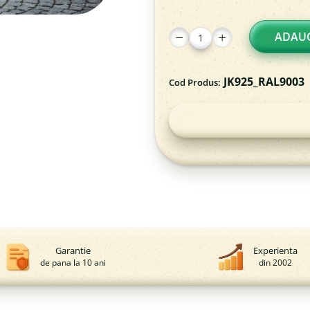
ADAUG
JK925_RAL9003
Cod Produs:
Garantie
Experienta
de pana la 10 ani
din 2002