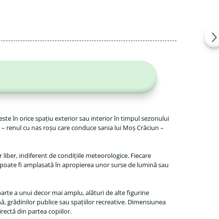
te în orice spațiu exterior sau interior în timpul sezonului
rnă – renul cu nas roșu care conduce sania lui Moș Crăciun –
r liber, indiferent de condițiile meteorologice. Fiecare
nd poate fi amplasată în apropierea unor surse de lumină sau
parte a unui decor mai amplu, alături de alte figurine
ă, grădinilor publice sau spațiilor recreative. Dimensiunea
irectă din partea copiilor.