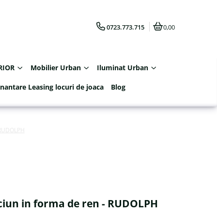
0723.773.715
0,00
RIOR
Mobilier Urban
Iluminat Urban
inantare Leasing locuri de joaca
Blog
- RUDOLPH
ciun in forma de ren - RUDOLPH