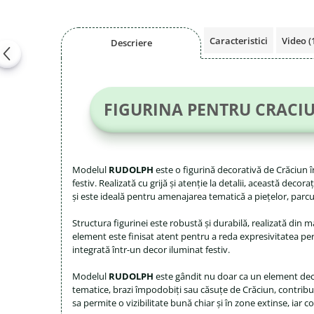
Magazie pubele / tomberoane
gunoi
Mobilier urban
Caracteristici
Video
(
Descriere
DIZABILITATI
FIGURINA PENTRU CRACIU
Modelul
RUDOLPH
este o figurină decorativă de Crăciun î
festiv. Realizată cu grijă și atenție la detalii, această dec
și este ideală pentru amenajarea tematică a piețelor, parcur
Structura figurinei este robustă și durabilă, realizată din ma
element este finisat atent pentru a reda expresivitatea per
integrată într-un decor iluminat festiv.
Modelul
RUDOLPH
este gândit nu doar ca un element decora
tematice, brazi împodobiți sau căsuțe de Crăciun, contribui
sa permite o vizibilitate bună chiar și în zone extinse, iar 