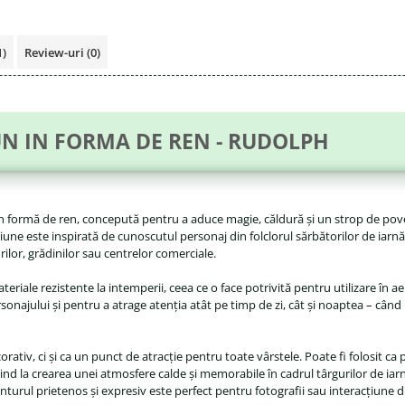
1)
Review-uri
(0)
N IN FORMA DE REN - RUDOLPH
n formă de ren, concepută pentru a aduce magie, căldură și un strop de poves
orațiune este inspirată de cunoscutul personaj din folclorul sărbătorilor de ia
ilor, grădinilor sau centrelor comerciale.
teriale rezistente la intemperii, ceea ce o face potrivită pentru utilizare în ae
sonajului și pentru a atrage atenția atât pe timp de zi, cât și noaptea – câ
tiv, ci și ca un punct de atracție pentru toate vârstele. Poate fi folosit ca 
nd la crearea unei atmosfere calde și memorabile în cadrul târgurilor de iarn
conturul prietenos și expresiv este perfect pentru fotografii sau interacțiune d