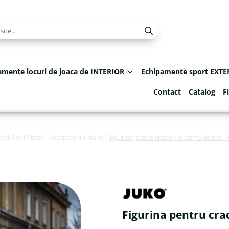
amente locuri de joaca de INTERIOR
Echipamente sport EXTE
Contact
Catalog
F
Mobilier Urban /
Decoratiuni urbane /
Figurina pentru craciun in forma de ren 
Figurina pentru cra