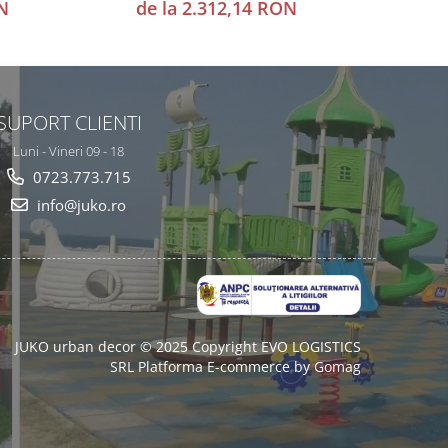
N
de la 2.312,14 RON
de
SUPORT CLIENTI
Luni - Vineri 09 - 18
0723.773.715
info@juko.ro
JUKO urban decor © 2025 Copyright EVO LOGISTICS
SRL
Platforma E-commerce by Gomag