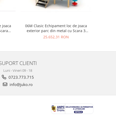
e joaca
06M Clasic Echipament loc de joaca
07M Clas
Scara
exterior parc din metal cu Scara 3
exteri
e
Tobogane Cataratoare si Activitati
To
25.652,31 RON
SUPORT CLIENTI
Luni - Vineri 09 - 18
0723.773.715
info@juko.ro