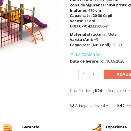
Zona de Siguranta: 1050 x 1100 
Inaltime: 470 cm
Capacitate: 20-30 Copii
Varsta: +3 ani
COD CPV: 43325000-7
Material structura:
Metal
Varsta (Ani):
+3
Capacitate (Nr. Copii):
20-30
LA COMANDA
Data de livrare:
Joi, 10.09.2026
ADAUG
Cod Produs:
JK24
Ai nevoie de 
Adauga la Favorite
Cere 
Garantie
Experienta