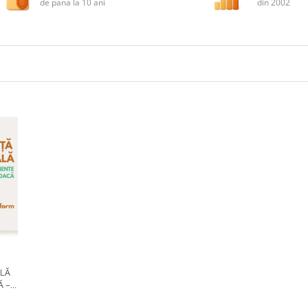
de pana la 10 ani
din 2002
LĂ
Ă –