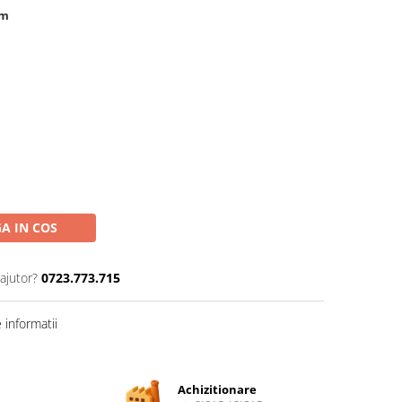
cm
A IN COS
ajutor?
0723.773.715
informatii
Achizitionare