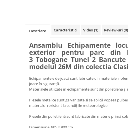
CU SCARA 3 TOBOGANE
CONFORM SR EN 117
TUNEL 2 BANCUTE SI 4
CATARATOARE
Caracteristici
Video
(1)
Review-uri
(0)
Descriere
Ansamblu Echipamente loc
exterior pentru parc din
3 Tobogane Tunel 2 Bancute 
modelul 26M din colectia Clas
Echipamentele de joacă sunt fabricate din materiale inofens
joace în siguranță.
Materialele utilizate în echipamente sunt din polietilenă și
Piesele metalice sunt galvanizate și se aplică vopsea pulber
materialul rezistent la condițiile meteorologice.
Piesele din polietilenă sunt fabricate din materie primă colo
Dimensiune: 805 x 900 cm