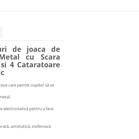
6
uri de joaca de
 Metal cu Scara
si 4 Cataratoare
ic
ive care permit copiilor să se
 metal.
e electrostatică pentru a face
rată, antistatică, inofensivă.