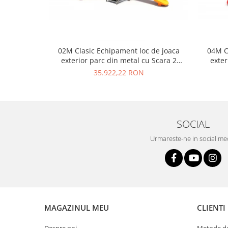
02M Clasic Echipament loc de joaca
04M C
exterior parc din metal cu Scara 2
exter
Tobogane si Cataratoare
35.922,22 RON
SOCIAL
Urmareste-ne in social me
MAGAZINUL MEU
CLIENTI
Despre noi
Metode de