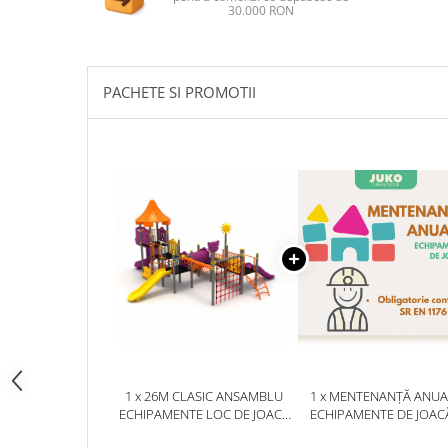
Ghivece de exterior
30.000 RON
Ghivece din beton
Stalpi stradali
PACHETE SI PROMOTII
Stalpi camere video
Stalpi / bolarzi de delimitare
pentru trotuar
Cismea stradala / gradina
Tomberoane si Pubele de Gunoi
Magazie pubele / tomberoane
gunoi
Mobilier urban DIZABILITATI
1 x 26M CLASIC ANSAMBLU
1 x MENTENANȚĂ ANUA
ECHIPAMENTE LOC DE JOACA
ECHIPAMENTE DE JOAC
EXTERIOR PARC DIN METAL
SERVICE AUTORIZAT