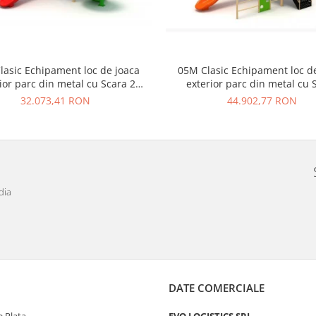
lasic Echipament loc de joaca
05M Clasic Echipament loc d
ior parc din metal cu Scara 2
exterior parc din metal cu 
Tobogane si Cataratoare
Tobogan si Cataratoar
32.073,41 RON
44.902,77 RON
dia
DATE COMERCIALE
 Plata
EVO LOGISTICS SRL