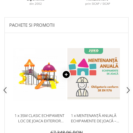
din 2002
prin SICAP / SICAP
PACHETE SI PROMOTII
1 x 35M CLASIC ECHIPAMENT
1 x MENTENANȚĂ ANUALĂ
LOC DE JOACA EXTERIOR
ECHIPAMENTE DE JOACĂ –
PARC DIN METAL CU 3
SERVICE AUTORIZAT
CATARATOARE SI 3
CONFORM SR EN 1176
67.348,96 RON