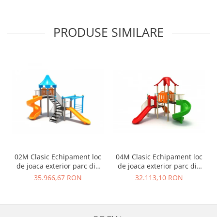
PRODUSE SIMILARE
02M Clasic Echipament loc
04M Clasic Echipament loc
de joaca exterior parc din
de joaca exterior parc din
metal cu Scara 2 Tobogane
metal cu Scara 2 Tobogane
35.966,67 RON
32.113,10 RON
si Cataratoare
si Cataratoare