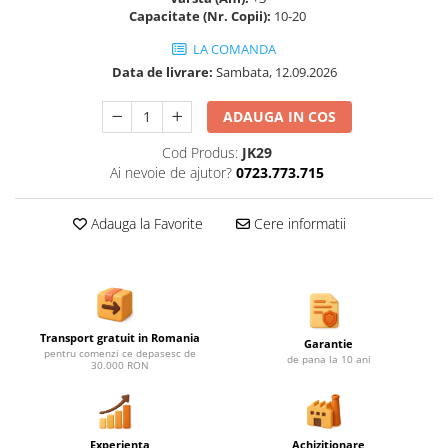
Ghivece de exterior
Capacitate (Nr. Copii):
10-20
Ghivece din beton
LA COMANDA
Stalpi stradali
Data de livrare:
Sambata, 12.09.2026
Stalpi camere video
ADAUGA IN COS
Stalpi / bolarzi de delimitare
pentru trotuar
Cod Produs:
JK29
Cismea stradala / gradina
Ai nevoie de ajutor?
0723.773.715
Tomberoane si Pubele de Gunoi
Adauga la Favorite
Cere informatii
Magazie pubele / tomberoane
gunoi
Mobilier urban DIZABILITATI
Transport gratuit in Romania
Garantie
pentru comenzi ce depasesc de
de pana la 10 ani
30.000 RON
Experienta
Achizitionare